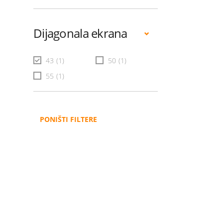
Dijagonala ekrana
43
(1)
50
(1)
55
(1)
PONIŠTI FILTERE
Administracija
B2B
Nabavke i pozivi
Veleprodaja
Karijera
Partneri
Pristup informacijama
Sponzorstva