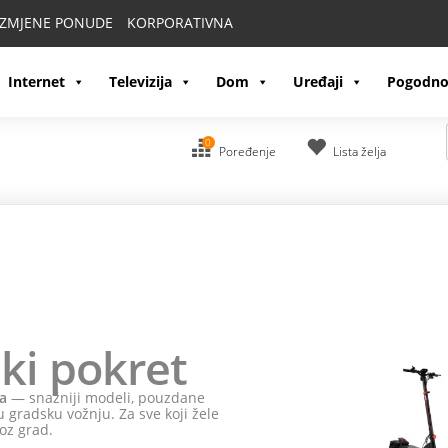
IZMJENE PONUDE
KORPORATIVNA
Internet
Televizija
Dom
Uređaji
Pogodno
0
Poređenje
Lista želja
ki pokret
a
— snažniji modeli, pouzdane
 gradsku vožnju. Za sve koji žele
oz grad.