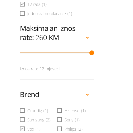
12 rata
(1)
Jednokratno plaćanje
(1)
Maksimalan iznos
rate:
260
KM
Iznos rate 12 mjeseci
Brend
Grundig
(1)
Hisense
(1)
Samsung
(2)
Sony
(1)
Vox
(1)
Philips
(2)