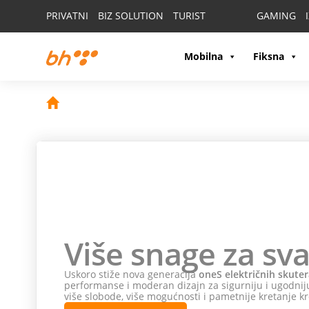
PRIVATNI
BIZ SOLUTION
TURIST
GAMING
Mobilna
Fiksna
Više snage za sva
Uskoro stiže nova generacija
oneS električnih skuter
performanse i moderan dizajn za sigurniju i ugodniju
više slobode, više mogućnosti i pametnije kretanje kr