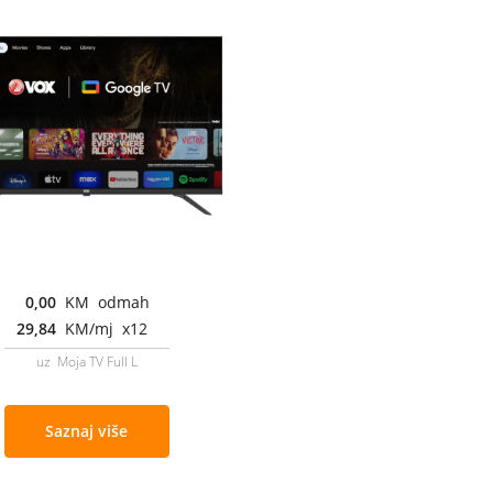
0,00
KM odmah
29,84
KM/mj x12
uz Moja TV Full L
Saznaj više