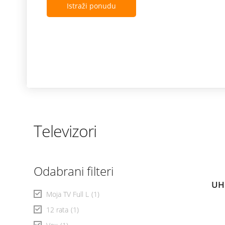
Istraži ponudu
Televizori
Odabrani filteri
UH
Moja TV Full L
(1)
12 rata
(1)