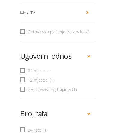
Moja TV
Gotovinsko plaćanje (bez paketa)
Ugovorni odnos
24 mjeseca
12 mjeseci
(1)
Bez obaveznog trajanja
(1)
Broj rata
24 rate
(1)