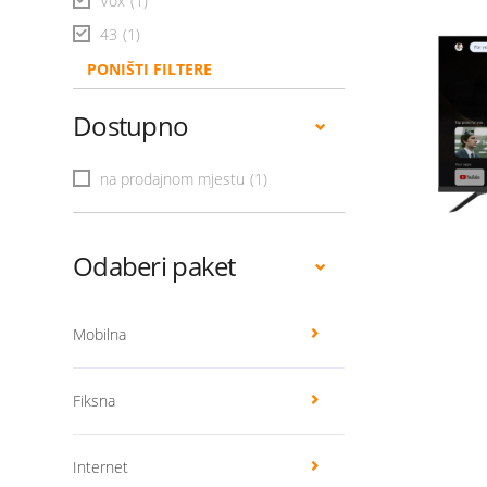
Vox
(1)
43
(1)
PONIŠTI FILTERE
Dostupno
na prodajnom mjestu
(1)
Odaberi paket
Mobilna
Fiksna
Internet