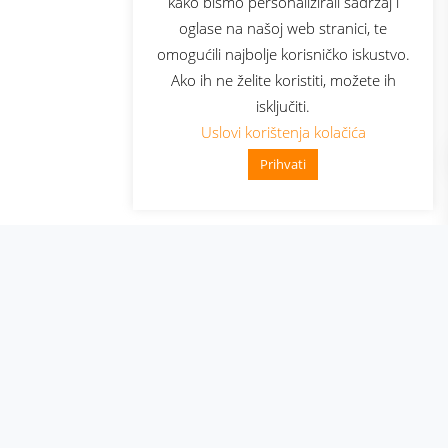
kako bismo personalizirali sadržaj i
oglase na našoj web stranici, te
elecom
omogućili najbolje korisničko iskustvo.
Ako ih ne želite koristiti, možete ih
isključiti.
Uslovi korištenja kolačića
Prihvati
👋 Zdravo, kako mogu pomoći?