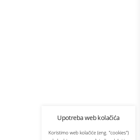
Program lojalnosti
Upotreba web kolačića
com
Bonus plus
sluga
Prijava za newsletter
Koristimo web kolačiće (eng. "cookies")