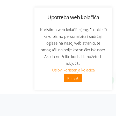
Upotreba web kolačića
Koristimo web kolačiće (eng. "cookies")
kako bismo personalizirali sadržaj i
oglase na našoj web stranici, te
omogućili najbolje korisničko iskustvo.
Ako ih ne želite koristiti, možete ih
isključiti.
Uslovi korištenja kolačića
Prihvati