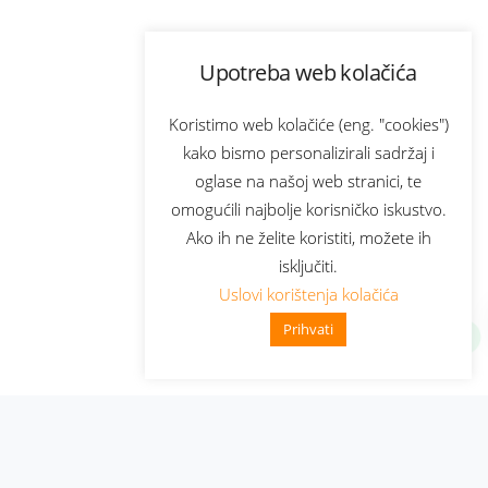
Upotreba web kolačića
Koristimo web kolačiće (eng. "cookies")
kako bismo personalizirali sadržaj i
oglase na našoj web stranici, te
omogućili najbolje korisničko iskustvo.
Ako ih ne želite koristiti, možete ih
isključiti.
Uslovi korištenja kolačića
Prihvati