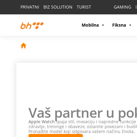
PRIVATNI
BIZ SOLUTION
TURIST
GAMING
Mobilna
Fiksna
Vaš partner u po
Apple Watch
spaja stil, inovaciju i napredne funkcij
zdravlje, treninge i obaveze, ostanite povezani i budi
Pronađite model koji odgovara vašem načinu života.