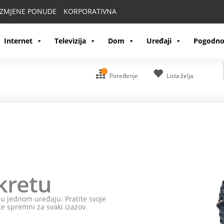
IZMJENE PONUDE
KORPORATIVNA
Internet
Televizija
Dom
Uređaji
Pogodno
0
Poređenje
Lista želja
kretu
e u jednom uređaju. Pratite svoje
te spremni za svaki izazov.