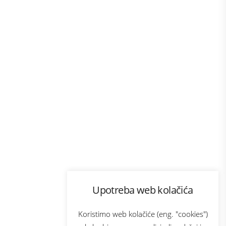
Program lojalnosti
Upotreba web kolačića
com
Bonus plus
sluga
Prijava za newsletter
Koristimo web kolačiće (eng. "cookies")