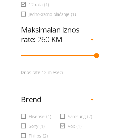
12 rata
(1)
Jednokratno plaćanje
(1)
Maksimalan iznos
rate:
260
KM
Iznos rate 12 mjeseci
Brend
Hisense
(1)
Samsung
(2)
Sony
(1)
Vox
(1)
Philips
(2)