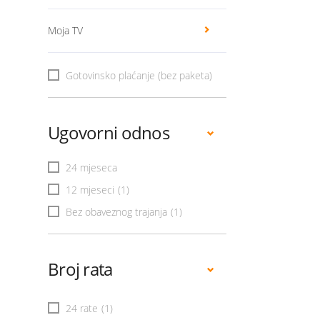
Moja TV
Gotovinsko plaćanje (bez paketa)
Ugovorni odnos
24 mjeseca
12 mjeseci
(1)
Bez obaveznog trajanja
(1)
Broj rata
24 rate
(1)