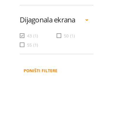
Dijagonala ekrana
43
(1)
50
(1)
55
(1)
PONIŠTI FILTERE
Administracija
B2B
Nabavke i pozivi
Veleprodaja
Karijera
Partneri
Pristup informacijama
Sponzorstva