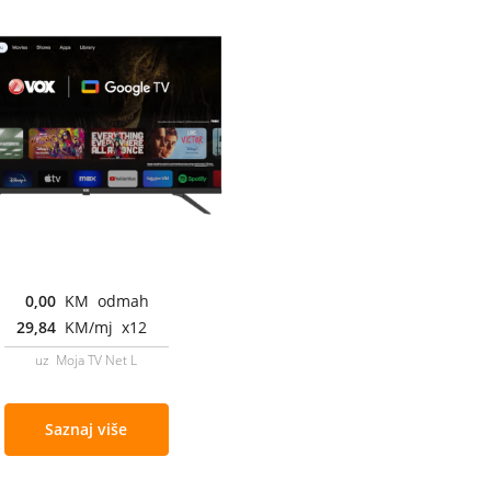
0,00
KM odmah
29,84
KM/mj x12
uz Moja TV Net L
Saznaj više