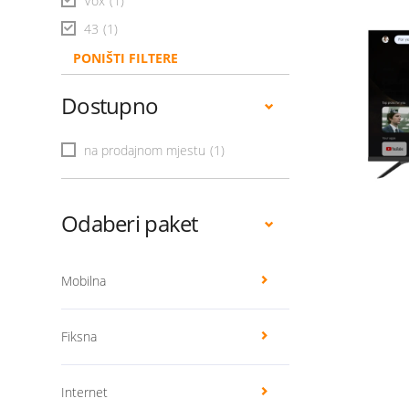
Vox
(1)
43
(1)
PONIŠTI FILTERE
Dostupno
na prodajnom mjestu
(1)
Odaberi paket
Mobilna
Fiksna
Internet