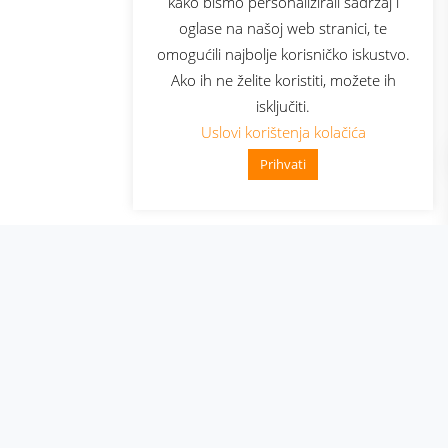
kako bismo personalizirali sadržaj i
oglase na našoj web stranici, te
elecom
omogućili najbolje korisničko iskustvo.
Ako ih ne želite koristiti, možete ih
isključiti.
Uslovi korištenja kolačića
Prihvati
👋 Zdravo, kako mogu pomoći?