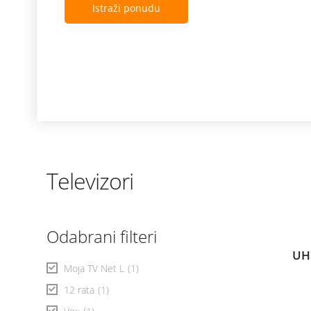
Istraži ponudu
Televizori
Odabrani filteri
UH
Moja TV Net L
(1)
12 rata
(1)