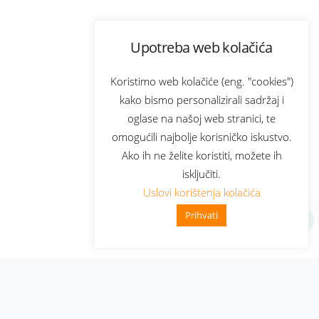
Upotreba web kolačića
Koristimo web kolačiće (eng. "cookies")
kako bismo personalizirali sadržaj i
oglase na našoj web stranici, te
omogućili najbolje korisničko iskustvo.
Ako ih ne želite koristiti, možete ih
isključiti.
Uslovi korištenja kolačića
Prihvati