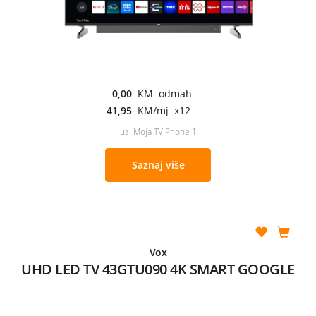
0,00
KM odmah
41,95
KM/mj x12
uz Moja TV Phone 1
Saznaj više
Vox
UHD LED TV 43GTU090 4K SMART GOOGLE