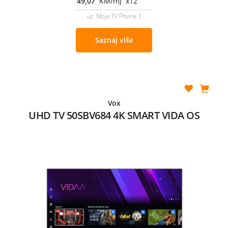
49,07
KM/mj x12
uz Moja TV Phone 1
Saznaj više
Vox
UHD TV 50SBV684 4K SMART VIDA OS