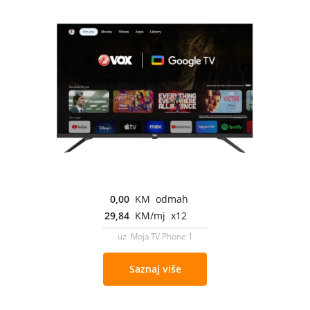
0,00
KM odmah
29,84
KM/mj x12
uz Moja TV Phone 1
Saznaj više