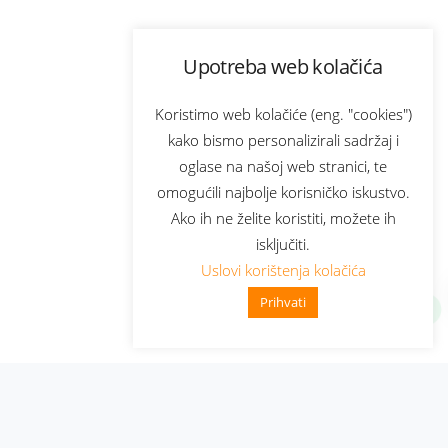
Upotreba web kolačića
Koristimo web kolačiće (eng. "cookies")
kako bismo personalizirali sadržaj i
oglase na našoj web stranici, te
omogućili najbolje korisničko iskustvo.
Ako ih ne želite koristiti, možete ih
isključiti.
Uslovi korištenja kolačića
Prihvati