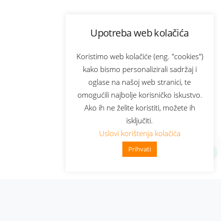
Upotreba web kolačića
Koristimo web kolačiće (eng. "cookies")
kako bismo personalizirali sadržaj i
oglase na našoj web stranici, te
omogućili najbolje korisničko iskustvo.
Ako ih ne želite koristiti, možete ih
isključiti.
Uslovi korištenja kolačića
Prihvati