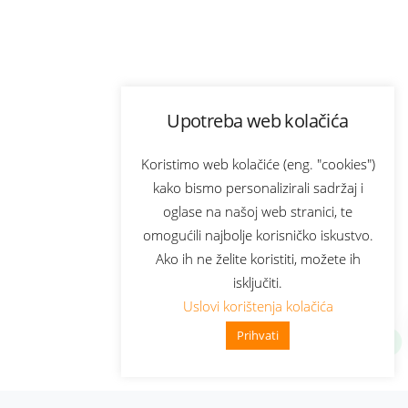
Upotreba web kolačića
Koristimo web kolačiće (eng. "cookies")
kako bismo personalizirali sadržaj i
oglase na našoj web stranici, te
omogućili najbolje korisničko iskustvo.
Ako ih ne želite koristiti, možete ih
isključiti.
Uslovi korištenja kolačića
Prihvati