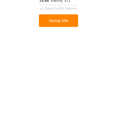
29,84
KM/mj x12
uz Paket Flat BH Telecom
Saznaj više