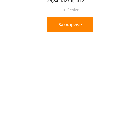
29,84
KM/mj x12
uz Senior
Saznaj više