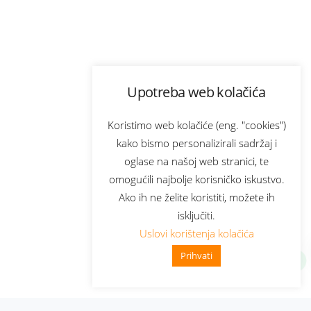
Upotreba web kolačića
Koristimo web kolačiće (eng. "cookies")
kako bismo personalizirali sadržaj i
oglase na našoj web stranici, te
omogućili najbolje korisničko iskustvo.
Ako ih ne želite koristiti, možete ih
isključiti.
Uslovi korištenja kolačića
Prihvati