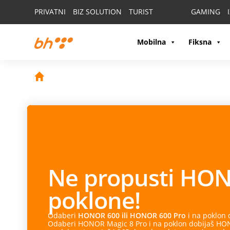
PRIVATNI
BIZ SOLUTION
TURIST
GAMING
Mobilna
Fiksna
Ne propusti
HON
poklone!
Odaberi
HONOR 600 ili HONOR 600 Pro
i na poklon
Odaberi HONOR Magic 8 Pro i na poklon dobijaš HONO