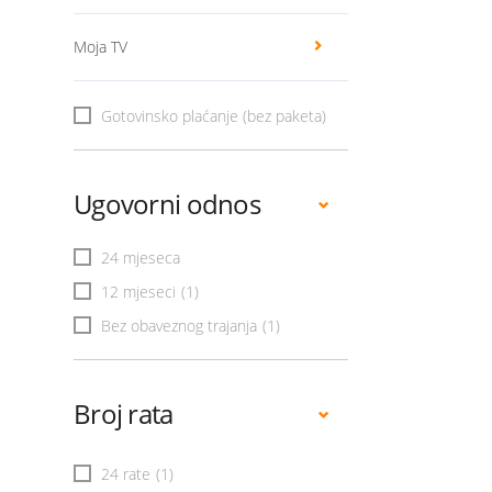
Moja TV
Gotovinsko plaćanje (bez paketa)
Ugovorni odnos
24 mjeseca
12 mjeseci
(1)
Bez obaveznog trajanja
(1)
Broj rata
24 rate
(1)