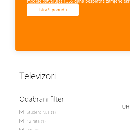
modele ostvaruješ i 365 dana besplatne zamjene ekr
Istraži ponudu
Televizori
Odabrani filteri
UH
Student NET
(1)
12 rata
(1)