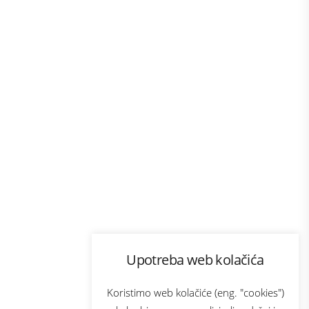
Program lojalnosti
Upotreba web kolačića
com
Bonus plus
sluga
Prijava za newsletter
Koristimo web kolačiće (eng. "cookies")