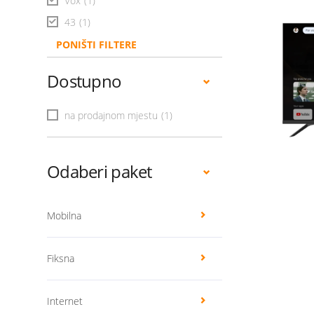
Vox
(1)
43
(1)
PONIŠTI FILTERE
Dostupno
na prodajnom mjestu
(1)
Odaberi paket
Mobilna
Fiksna
Internet