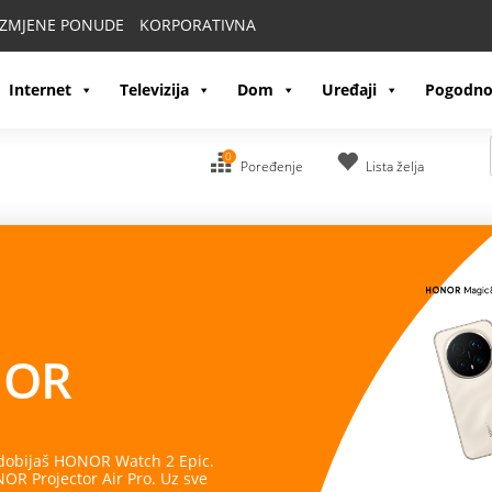
IZMJENE PONUDE
KORPORATIVNA
Internet
Televizija
Dom
Uređaji
Pogodno
0
Poređenje
Lista želja
OR
 dobijaš HONOR Watch 2 Epic.
R Projector Air Pro. Uz sve