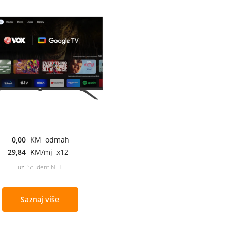
0,00
KM odmah
29,84
KM/mj x12
uz Student NET
Saznaj više