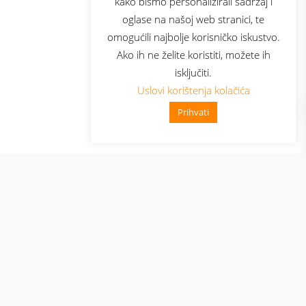
kako bismo personalizirali sadržaj i
oglase na našoj web stranici, te
elecom
omogućili najbolje korisničko iskustvo.
Ako ih ne želite koristiti, možete ih
isključiti.
Uslovi korištenja kolačića
Prihvati
👋 Zdravo, kako mogu pomoći?