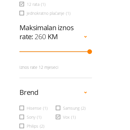
12 rata
(1)
Jednokratno plaćanje
(1)
Maksimalan iznos
rate:
260
KM
Iznos rate 12 mjeseci
Brend
Hisense
(1)
Samsung
(2)
Sony
(1)
Vox
(1)
Philips
(2)