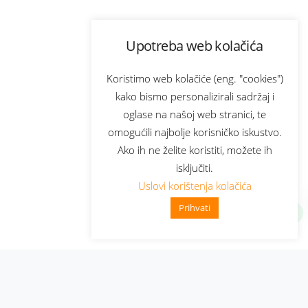
Upotreba web kolačića
Koristimo web kolačiće (eng. "cookies")
kako bismo personalizirali sadržaj i
oglase na našoj web stranici, te
omogućili najbolje korisničko iskustvo.
Ako ih ne želite koristiti, možete ih
isključiti.
Uslovi korištenja kolačića
Prihvati