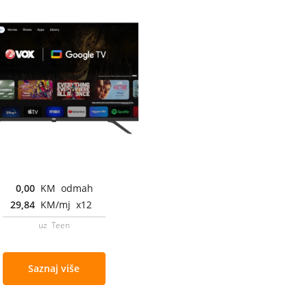
0,00
KM odmah
29,84
KM/mj x12
uz Teen
Saznaj više