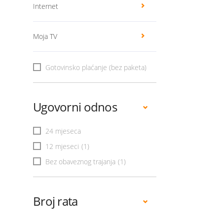
Internet
Moja TV
Gotovinsko plaćanje (bez paketa)
Ugovorni odnos
24 mjeseca
12 mjeseci
(1)
Bez obaveznog trajanja
(1)
Broj rata