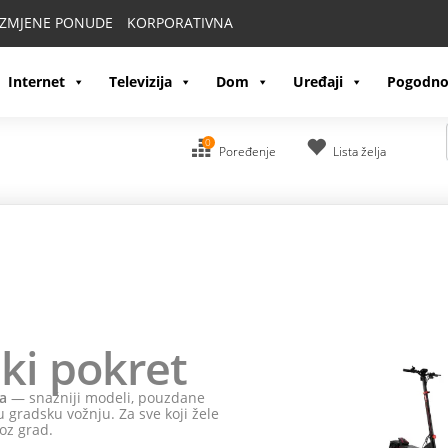
IZMJENE PONUDE
KORPORATIVNA
Internet
Televizija
Dom
Uređaji
Pogodno
0
Poređenje
Lista želja
ki pokret
a
— snažniji modeli, pouzdane
 gradsku vožnju. Za sve koji žele
oz grad.