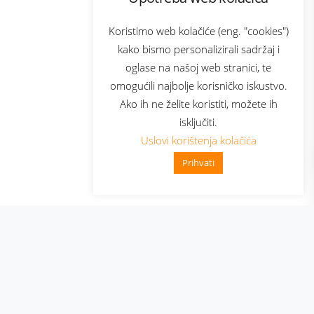
com
Bonus plus
sluga
Prijava za newsletter
Koristimo web kolačiće (eng. "cookies")
kako bismo personalizirali sadržaj i
oglase na našoj web stranici, te
elecom
omogućili najbolje korisničko iskustvo.
Ako ih ne želite koristiti, možete ih
isključiti.
Uslovi korištenja kolačića
Prihvati
👋 Zdravo, kako mogu pomoći?