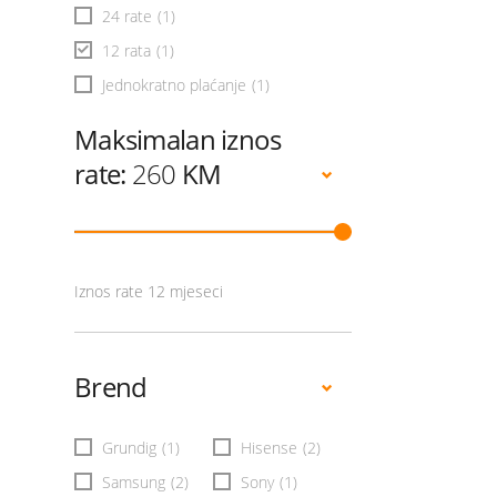
24 rate
(1)
12 rata
(1)
Jednokratno plaćanje
(1)
Maksimalan iznos
rate:
260
KM
Iznos rate 12 mjeseci
Brend
Grundig
(1)
Hisense
(2)
Samsung
(2)
Sony
(1)