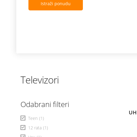
Istraži ponudu
Televizori
Odabrani filteri
UH
Teen
(1)
12 rata
(1)