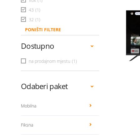
Vox
(1)
43
(1)
32
(1)
PONIŠTI FILTERE
Dostupno
na prodajnom mjestu
(1)
Odaberi paket
Mobilna
Fiksna