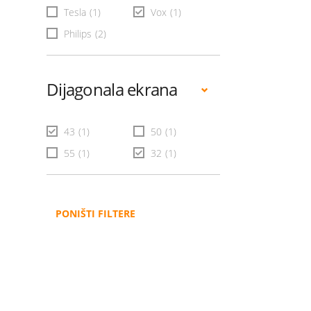
Tesla
(1)
Vox
(1)
Philips
(2)
Dijagonala ekrana
43
(1)
50
(1)
55
(1)
32
(1)
PONIŠTI FILTERE
Administracija
B2B