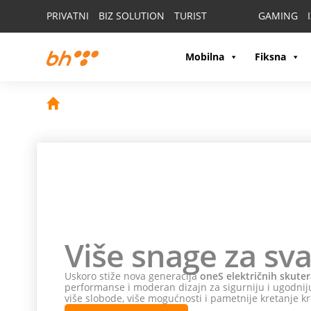
PRIVATNI
BIZ SOLUTION
TURIST
GAMING
Mobilna
Fiksna
Više snage za sva
Uskoro stiže nova generacija
oneS električnih skuter
performanse i moderan dizajn za sigurniju i ugodniju
više slobode, više mogućnosti i pametnije kretanje kr