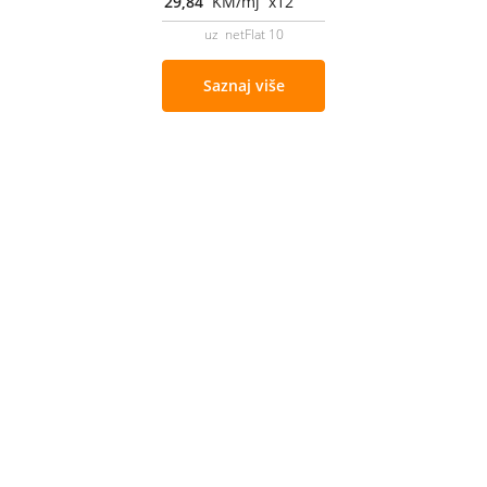
29,84
KM/mj x12
uz netFlat 10
Saznaj više