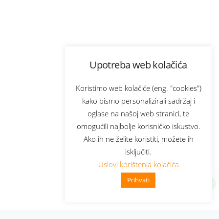
Upotreba web kolačića
Koristimo web kolačiće (eng. "cookies")
kako bismo personalizirali sadržaj i
oglase na našoj web stranici, te
omogućili najbolje korisničko iskustvo.
Ako ih ne želite koristiti, možete ih
isključiti.
Uslovi korištenja kolačića
Prihvati