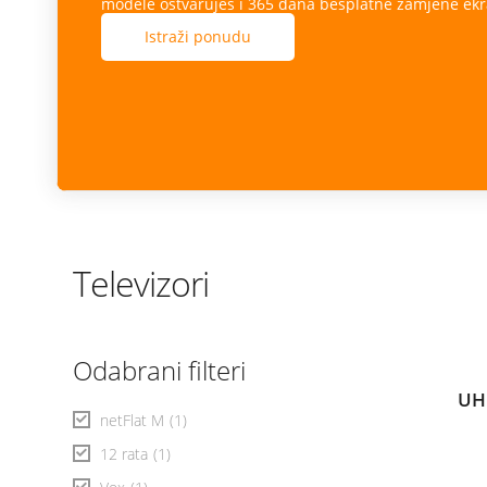
modele ostvaruješ i 365 dana besplatne zamjene ekr
Istraži ponudu
Televizori
Odabrani filteri
UH
netFlat M
(1)
12 rata
(1)