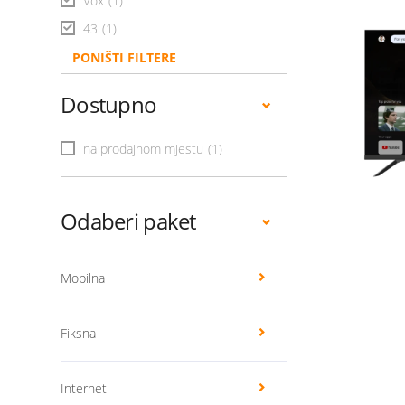
Vox
(1)
43
(1)
PONIŠTI FILTERE
Dostupno
na prodajnom mjestu
(1)
Odaberi paket
Mobilna
Fiksna
Internet