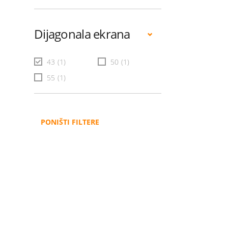
Dijagonala ekrana
43
(1)
50
(1)
55
(1)
PONIŠTI FILTERE
Administracija
B2B
Nabavke i pozivi
Veleprodaja
Karijera
Partneri
Pristup informacijama
Sponzorstva