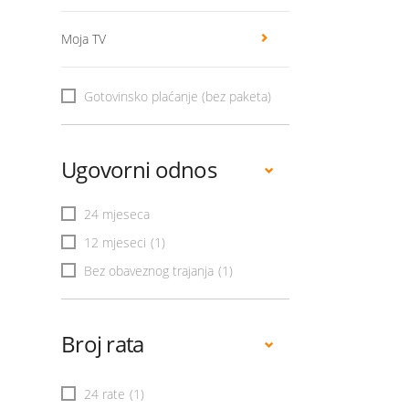
Moja TV
Gotovinsko plaćanje (bez paketa)
Ugovorni odnos
24 mjeseca
12 mjeseci
(1)
Bez obaveznog trajanja
(1)
Broj rata
24 rate
(1)