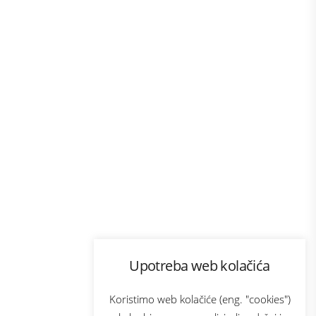
Program lojalnosti
Upotreba web kolačića
com
Bonus plus
sluga
Prijava za newsletter
Koristimo web kolačiće (eng. "cookies")