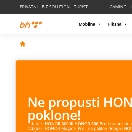
PRIVATNI
BIZ SOLUTION
TURIST
GAMING
Mobilna
Fiksna
Ne propusti
HON
poklone!
Odaberi
HONOR 600 ili HONOR 600 Pro
i na poklon
Odaberi HONOR Magic 8 Pro i na poklon dobijaš HONO