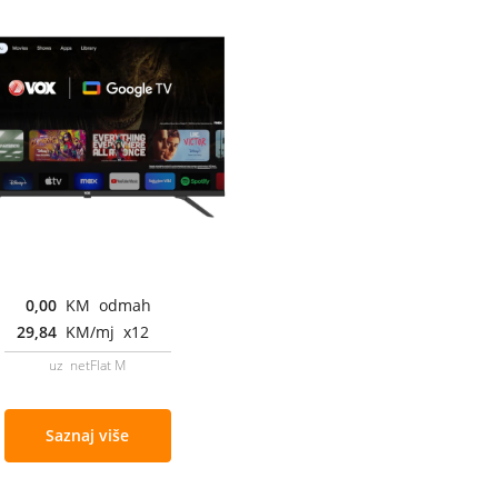
0,00
KM odmah
29,84
KM/mj x12
uz netFlat M
Saznaj više