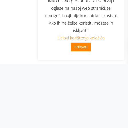
kako bismo personalizirali sadržaj i
oglase na našoj web stranici, te
elecom
omogućili najbolje korisničko iskustvo.
Ako ih ne želite koristiti, možete ih
isključiti.
Uslovi korištenja kolačića
Prihvati
👋 Zdravo, kako mogu pomoći?