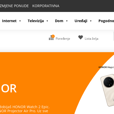
IZMJENE PONUDE
KORPORATIVNA
Internet
Televizija
Dom
Uređaji
Pogodno
0
Poređenje
Lista želja
OR
 dobijaš HONOR Watch 2 Epic.
R Projector Air Pro. Uz sve