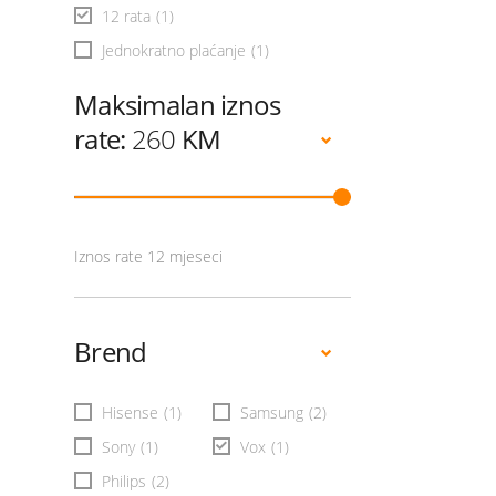
12 rata
(1)
Jednokratno plaćanje
(1)
Maksimalan iznos
rate:
260
KM
Iznos rate 12 mjeseci
Brend
Hisense
(1)
Samsung
(2)
Sony
(1)
Vox
(1)
Philips
(2)