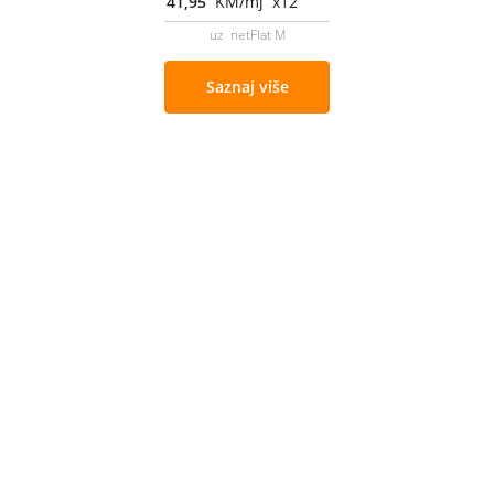
41,95
KM/mj x12
uz netFlat M
Saznaj više