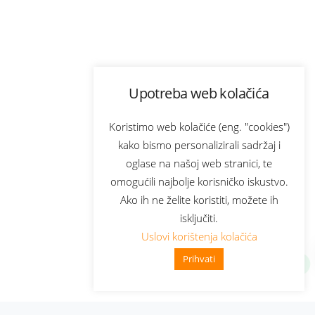
Upotreba web kolačića
Koristimo web kolačiće (eng. "cookies")
kako bismo personalizirali sadržaj i
oglase na našoj web stranici, te
omogućili najbolje korisničko iskustvo.
Ako ih ne želite koristiti, možete ih
isključiti.
Uslovi korištenja kolačića
Prihvati