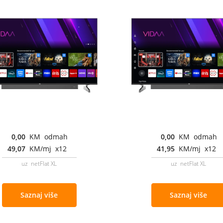
0,00
KM odmah
0,00
KM odmah
49,07
KM/mj x12
41,95
KM/mj x12
uz netFlat XL
uz netFlat XL
Saznaj više
Saznaj više