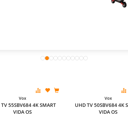
modele ostvaruješ i 365 dana besplatne zamjene e
Istraži ponudu
Vox
Vox
 TV 55SBV684 4K SMART
UHD TV 50SBV684 4K 
VIDA OS
VIDA OS