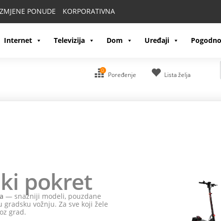
IZMJENE PONUDE
KORPORATIVNA
Internet
Televizija
Dom
Uređaji
Pogodno
0
Poređenje
Lista želja
Ne propusti
HO
poklone!
Odaberi
HONOR 600 ili HONOR 600 Pro
i na poklo
Odaberi HONOR Magic 8 Pro i na poklon dobijaš HON