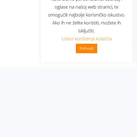
oglase na našoj web stranici, te
elecom
omogućili najbolje korisničko iskustvo.
Ako ih ne želite koristiti, možete ih
isključiti.
Uslovi korištenja kolačića
Prihvati
👋 Zdravo, kako mogu pomoći?