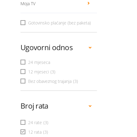
Moja TV
Gotovinsko plaćanje (bez paketa)
Ugovorni odnos
24 mjeseca
12 mjeseci
(3)
Bez obaveznog trajanja
(3)
Broj rata
24 rate
(3)
12 rata
(3)