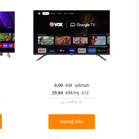
0,00
KM odmah
29,84
KM/mj x12
uz netFlat XL
Saznaj više