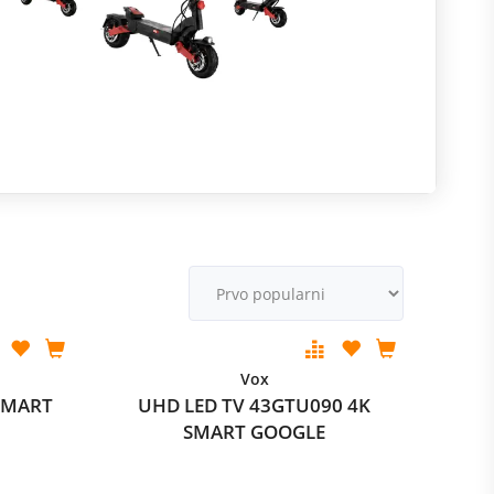
krana.
R
M
v
Vox
SMART
UHD LED TV 43GTU090 4K
SMART GOOGLE