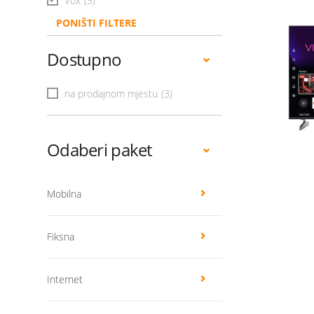
Vox
(3)
PONIŠTI FILTERE
Dostupno
na prodajnom mjestu
(3)
Odaberi paket
Mobilna
Fiksna
Internet