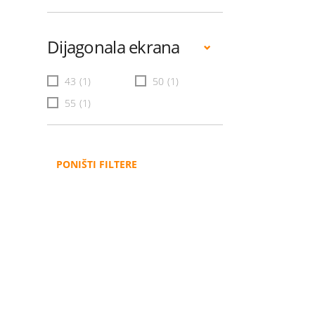
Dijagonala ekrana
43
(1)
50
(1)
55
(1)
PONIŠTI FILTERE
Administracija
B2B
Nabavke i pozivi
Veleprodaja
Karijera
Partneri
Pristup informacijama
Sponzorstva