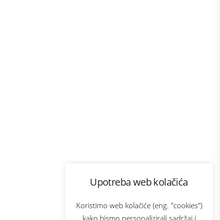
Program lojalnosti
Upotreba web kolačića
com
Bonus plus
sluga
Prijava za newsletter
Koristimo web kolačiće (eng. "cookies")
kako bismo personalizirali sadržaj i