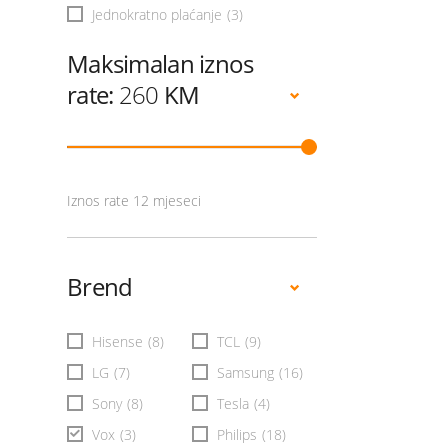
Jednokratno plaćanje
(3)
Maksimalan iznos
rate:
260
KM
Iznos rate 12 mjeseci
Brend
Hisense
(8)
TCL
(9)
LG
(7)
Samsung
(16)
Sony
(8)
Tesla
(4)
Vox
(3)
Philips
(18)