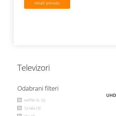
Televizori
Odabrani filteri
UHD
netFlat XL
(3)
12 rata
(3)