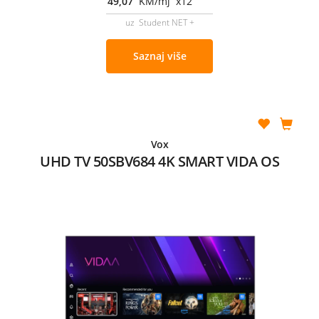
49,07
KM/mj x12
uz Student NET +
Saznaj više
Vox
UHD TV 50SBV684 4K SMART VIDA OS