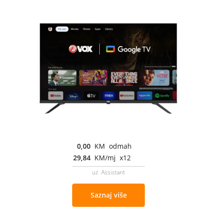
0,00
KM odmah
29,84
KM/mj x12
uz Assistant
Saznaj više