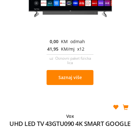
0,00
KM odmah
41,95
KM/mj x12
uz Osnovni paket fizicka
lica
Saznaj više
Vox
UHD LED TV 43GTU090 4K SMART GOOGLE