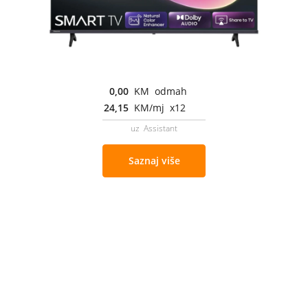
0,00
KM odmah
24,15
KM/mj x12
uz Assistant
Saznaj više