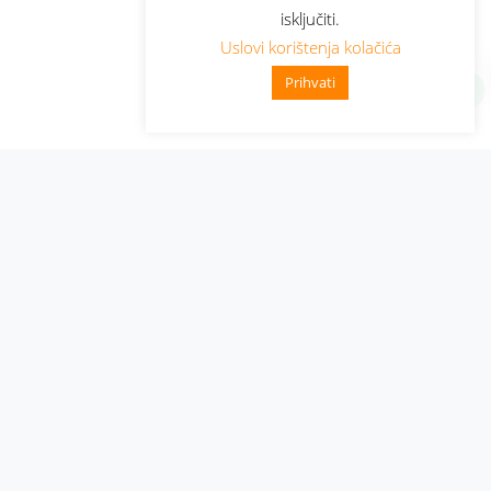
isključiti.
Uslovi korištenja kolačića
Prihvati
Administracija
Nabavke i pozivi
Karijera