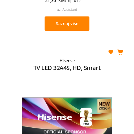
21,30
KM/mj x12
uz Assistant
Saznaj više
Hisense
TV LED 32A4S, HD, Smart