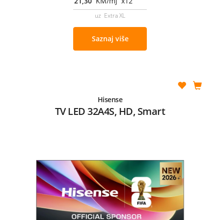
21,30
KM/mj x12
uz Extra XL
Saznaj više
Hisense
TV LED 32A4S, HD, Smart