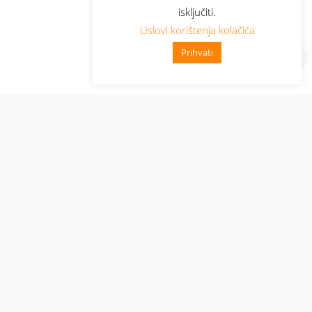
isključiti.
Uslovi korištenja kolačića
Prihvati
Administracija
Nabavke i pozivi
Karijera