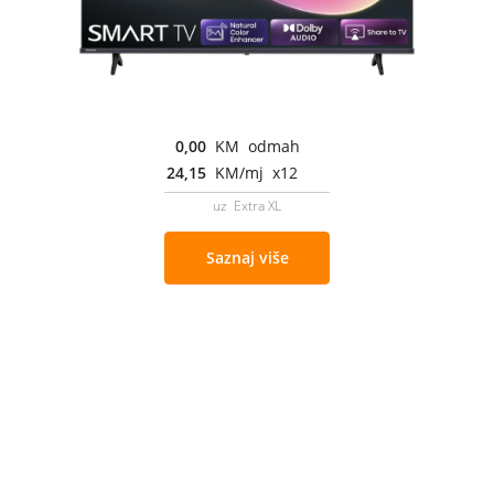
0,00
KM odmah
24,15
KM/mj x12
uz Extra XL
Saznaj više