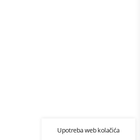
Program lojalnosti
Upotreba web kolačića
com
Bonus plus