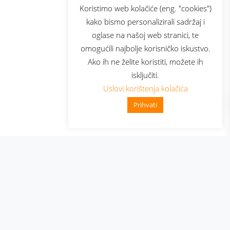
sluga
Prijava za newsletter
Koristimo web kolačiće (eng. "cookies")
kako bismo personalizirali sadržaj i
oglase na našoj web stranici, te
elecom
omogućili najbolje korisničko iskustvo.
Ako ih ne želite koristiti, možete ih
isključiti.
Uslovi korištenja kolačića
Prihvati
👋 Zdravo, kako mogu pomoći