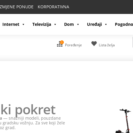
IZMJENE PONUDE
KORPORATIVNA
Internet
Televizija
Dom
Uređaji
Pogodno
0
Poređenje
Lista želja
ki pokret
a
— snažniji modeli, pouzdane
 gradsku vožnju. Za sve koji žele
oz grad.