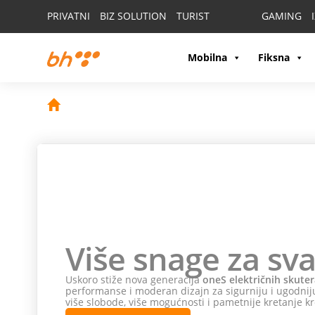
PRIVATNI
BIZ SOLUTION
TURIST
GAMING
Mobilna
Fiksna
Više snage za sva
Uskoro stiže nova generacija
oneS električnih skuter
performanse i moderan dizajn za sigurniju i ugodniju
više slobode, više mogućnosti i pametnije kretanje kr