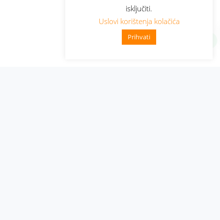
isključiti.
Uslovi korištenja kolačića
Prihvati
Administracija
Nabavke i pozivi
Karijera