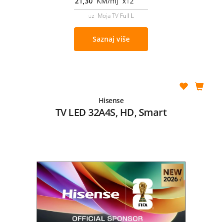
21,30
KM/mj x12
uz Moja TV Full L
Saznaj više
Hisense
TV LED 32A4S, HD, Smart