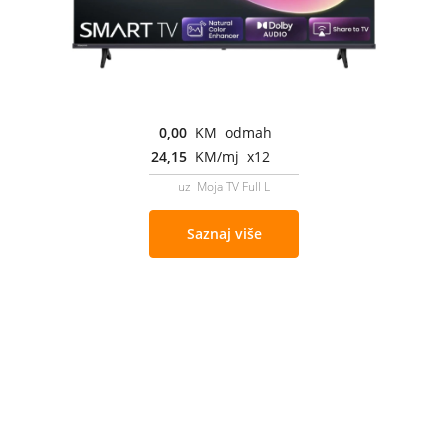
0,00
KM odmah
24,15
KM/mj x12
uz Moja TV Full L
Saznaj više