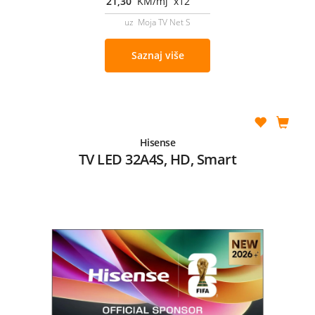
21,30
KM/mj x12
uz Moja TV Net S
Saznaj više
Hisense
TV LED 32A4S, HD, Smart