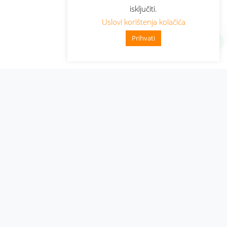
isključiti.
Uslovi korištenja kolačića
Prihvati
Administracija
Nabavke i pozivi
Karijera