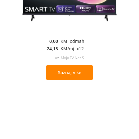
0,00
KM odmah
24,15
KM/mj x12
uz Moja TV Net S
Saznaj više