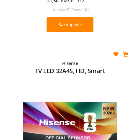
21,30
KM/mj x12
uz Moja TV Phone BH
Saznaj više
Hisense
TV LED 32A4S, HD, Smart