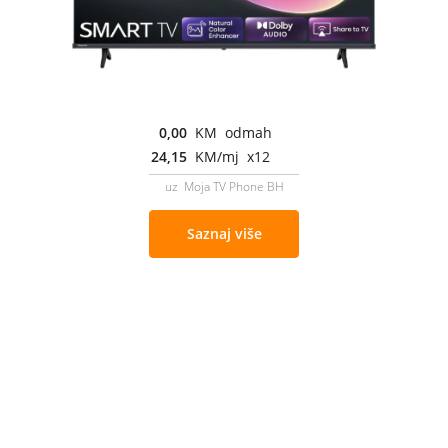
0,00
KM odmah
24,15
KM/mj x12
uz Moja TV Phone BH
Saznaj više