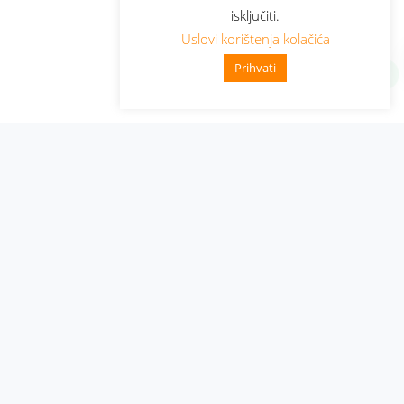
isključiti.
Uslovi korištenja kolačića
Prihvati
Administracija
Nabavke i pozivi
Karijera