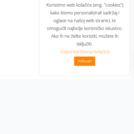
sluga
Prijava za newsletter
Koristimo web kolačiće (eng. "cookies")
kako bismo personalizirali sadržaj i
oglase na našoj web stranici, te
elecom
omogućili najbolje korisničko iskustvo.
Ako ih ne želite koristiti, možete ih
isključiti.
Uslovi korištenja kolačića
Prihvati
👋 Zdravo, kako mogu pomoći