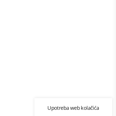
Program lojalnosti
Upotreba web kolačića
com
Bonus plus