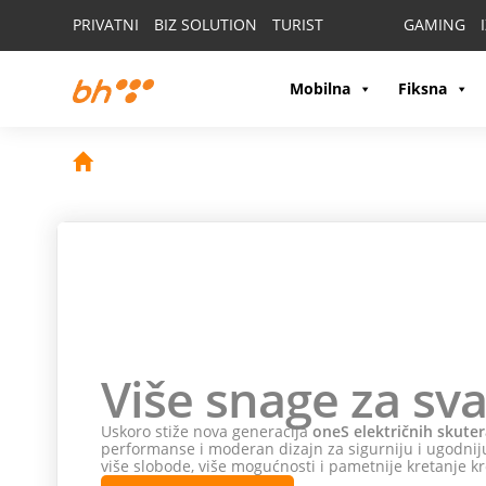
PRIVATNI
BIZ SOLUTION
TURIST
GAMING
Mobilna
Fiksna
Više snage za sva
Uskoro stiže nova generacija
oneS električnih skuter
performanse i moderan dizajn za sigurniju i ugodniju
više slobode, više mogućnosti i pametnije kretanje kr