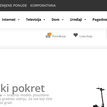
IZMJENE PONUDE
KORPORATIVNA
Internet
Televizija
Dom
Uređaji
Pogodno
0
Poređenje
Lista želja
ki pokret
a
— snažniji modeli, pouzdane
 gradsku vožnju. Za sve koji žele
oz grad.