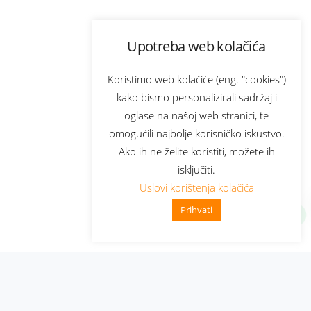
Upotreba web kolačića
Koristimo web kolačiće (eng. "cookies")
kako bismo personalizirali sadržaj i
oglase na našoj web stranici, te
omogućili najbolje korisničko iskustvo.
Ako ih ne želite koristiti, možete ih
isključiti.
Uslovi korištenja kolačića
Prihvati