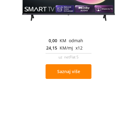
0,00
KM odmah
24,15
KM/mj x12
uz netFlat 5
Saznaj više