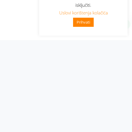
isključiti.
Uslovi korištenja kolačića
Prihvati
Administracija
Nabavke i pozivi
Karijera