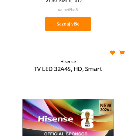
21,30
KM/mj x12
uz netFlat 5
Saznaj više
Hisense
TV LED 32A4S, HD, Smart