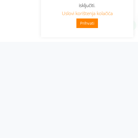
isključiti.
Uslovi korištenja kolačića
Prihvati
Administracija
Nabavke i pozivi
Karijera