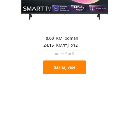
0,00
KM odmah
24,15
KM/mj x12
uz netFlat S
Saznaj više