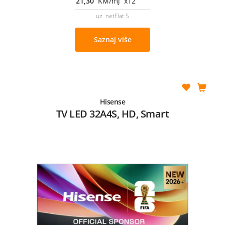
21,30
KM/mj x12
uz netFlat S
Saznaj više
Hisense
TV LED 32A4S, HD, Smart