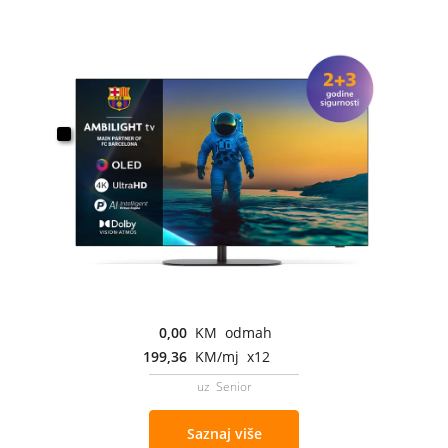
0,00
KM odmah
199,36
KM/mj x12
uz Senior
Saznaj više