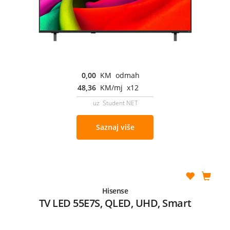
0,00
KM odmah
48,36
KM/mj x12
uz Student NET
Saznaj više
Hisense
TV LED 55E7S, QLED, UHD, Smart