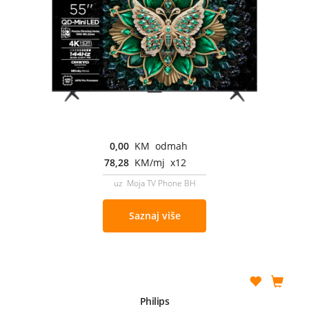
0,00
KM odmah
78,28
KM/mj x12
uz Moja TV Phone BH
Saznaj više
Philips