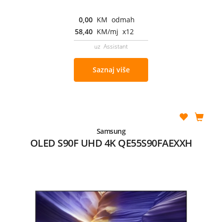
0,00
KM odmah
58,40
KM/mj x12
uz Assistant
Saznaj više
Samsung
OLED S90F UHD 4K QE55S90FAEXXH