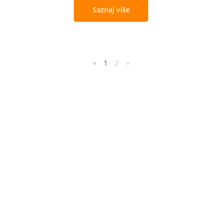
Saznaj više
«
1
2
»