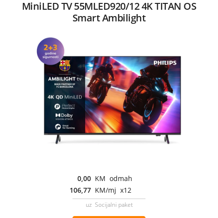
MiniLED TV 55MLED920/12 4K TITAN OS
Smart Ambilight
0,00
KM odmah
106,77
KM/mj x12
uz Socijalni paket