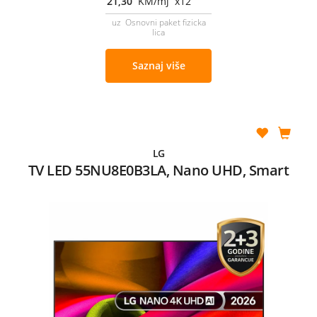
21,30
KM/mj x12
uz Osnovni paket fizicka
lica
Saznaj više
LG
TV LED 55NU8E0B3LA, Nano UHD, Smart