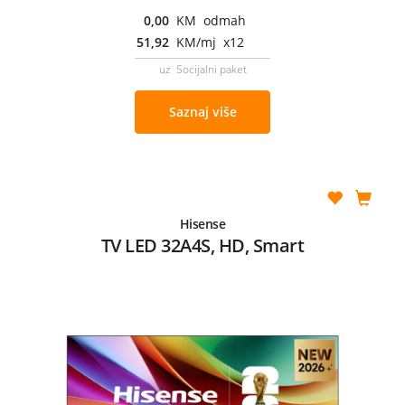
0,00
KM odmah
51,92
KM/mj x12
uz Socijalni paket
Saznaj više
Hisense
TV LED 32A4S, HD, Smart