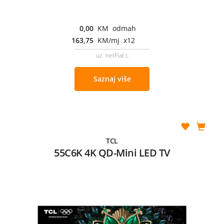
0,00
KM odmah
163,75
KM/mj x12
uz netFlat L
Saznaj više
TCL
55C6K 4K QD-Mini LED TV