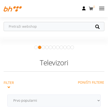
0
Mobilna
Fiksna
Ne propusti
HONOR poklone!
Internet
Uz
HONOR 600, 600 Pro i Magic 8
Pro
od 04.08.–31.08. očekuju te
Televizija
super pokloni!
Istraži ponudu
Dom
Televizori
Uređaji
Pogodnosti
PONIŠTI FILTERE
FILTER
Akcije
Podrška