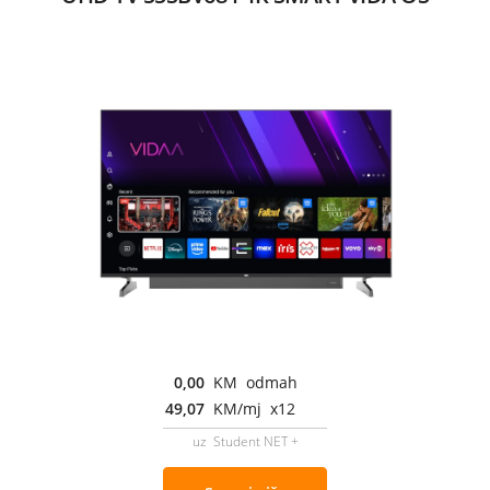
0,00
KM odmah
49,07
KM/mj x12
uz Student NET +