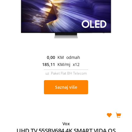
0,00
KM odmah
185,11
KM/mj x12
uz Paket Flat BH Telecom
Saznaj više
Vox
UHD TV 55SBV684 4K SMART VIDA OS