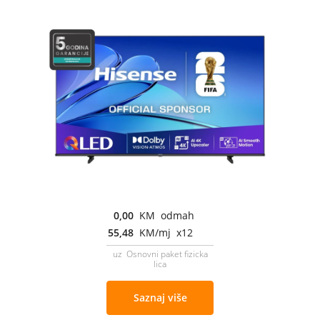
0,00
KM odmah
55,48
KM/mj x12
uz Osnovni paket fizicka
lica
Saznaj više