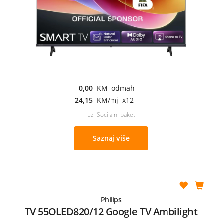
0,00
KM odmah
24,15
KM/mj x12
uz Socijalni paket
Saznaj više
Philips
TV 55OLED820/12 Google TV Ambilight