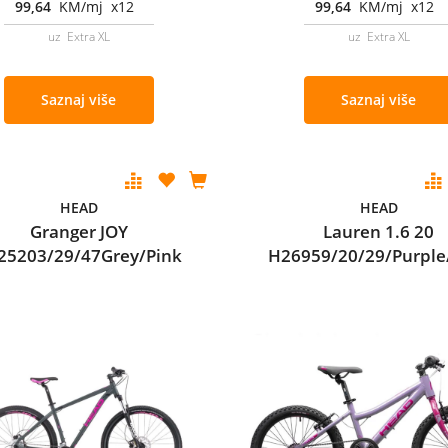
99,64
KM/mj x12
99,64
KM/mj x12
uz Extra XL
uz Extra XL
Saznaj više
Saznaj više
HEAD
HEAD
Granger JOY
Lauren 1.6 20
25203/29/47Grey/Pink
H26959/20/29/Purple