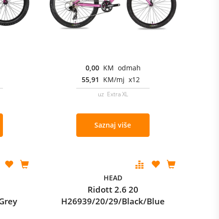
0,00
KM odmah
55,91
KM/mj x12
uz Extra XL
Saznaj više
HEAD
Ridott 2.6 20
Grey
H26939/20/29/Black/Blue