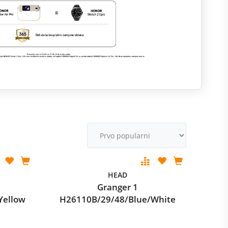
M
v
HEAD
Granger 1
Yellow
H26110B/29/48/Blue/White