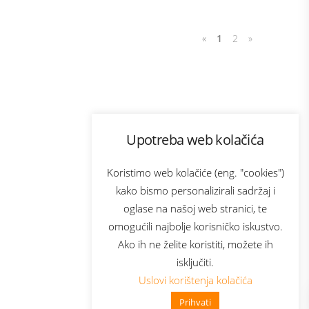
«
1
2
»
Program lojalnosti
Upotreba web kolačića
com
Bonus plus
sluga
Prijava za newsletter
Koristimo web kolačiće (eng. "cookies")
kako bismo personalizirali sadržaj i
oglase na našoj web stranici, te
elecom
omogućili najbolje korisničko iskustvo.
Ako ih ne želite koristiti, možete ih
isključiti.
Uslovi korištenja kolačića
Prihvati
👋 Zdravo, kako mogu pomoći?