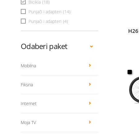
Bicikla
(18)
Punjači i adapteri
(14)
Punjači i adapteri
(4)
H26
Odaberi paket
Mobilna
Fiksna
Internet
Moja TV