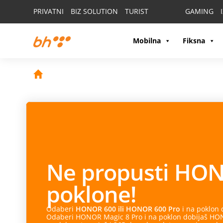
PRIVATNI
BIZ SOLUTION
TURIST
GAMING
Mobilna
Fiksna
Ne propusti
HON
poklone!
Odaberi
HONOR 600 ili HONOR 600 Pro
i na poklon
Odaberi HONOR Magic 8 Pro i na poklon dobijaš HONO