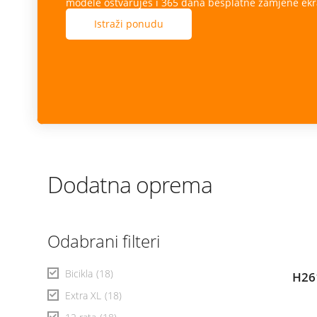
modele ostvaruješ i 365 dana besplatne zamjene ekr
Istraži ponudu
Dodatna oprema
Odabrani filteri
Bicikla
(18)
H26
Extra XL
(18)