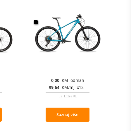
0,00
KM odmah
99,64
KM/mj x12
uz Extra XL
Saznaj više