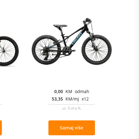
0,00
KM odmah
53,35
KM/mj x12
uz Extra XL
Saznaj više