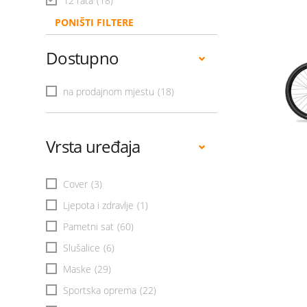
12 rata
(18)
PONIŠTI FILTERE
Dostupno
na prodajnom mjestu
(18)
Vrsta uređaja
Cover
(3)
Ljepota i zdravlje
(1)
Pametni sat
(60)
Slušalice
(6)
Maske
(29)
Sportska oprema
(22)