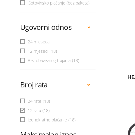
Gotovinsko plaćanje (bez paketa)
Ugovorni odnos
24 mjeseca
12 mjeseci
(18)
Bez obaveznog trajanja
(18)
HE
Broj rata
24 rate
(18)
12 rata
(18)
Jednokratno plaćanje
(18)
Maksimalan iznos