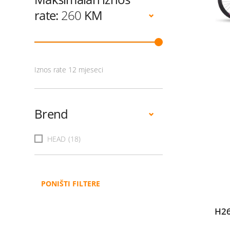
rate:
260
KM
Iznos rate 12 mjeseci
Brend
HEAD
(18)
PONIŠTI FILTERE
H26