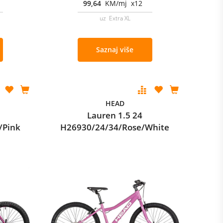
99,64
KM/mj x12
uz Extra XL
Saznaj više
HEAD
Lauren 1.5 24
/Pink
H26930/24/34/Rose/White