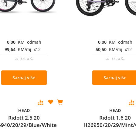
0,00
KM odmah
0,00
KM odmah
99,64
KM/mj x12
50,50
KM/mj x12
uz Extra XL
uz Extra XL
Saznaj više
Saznaj više
HEAD
HEAD
Ridott 2.5 20
Ridott 1.6 20
940/20/29/Blue/White
H26950/20/29/Mint/