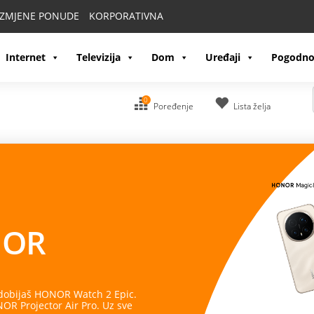
IZMJENE PONUDE
KORPORATIVNA
Internet
Televizija
Dom
Uređaji
Pogodno
0
Poređenje
Lista želja
OR
 dobijaš HONOR Watch 2 Epic.
R Projector Air Pro. Uz sve