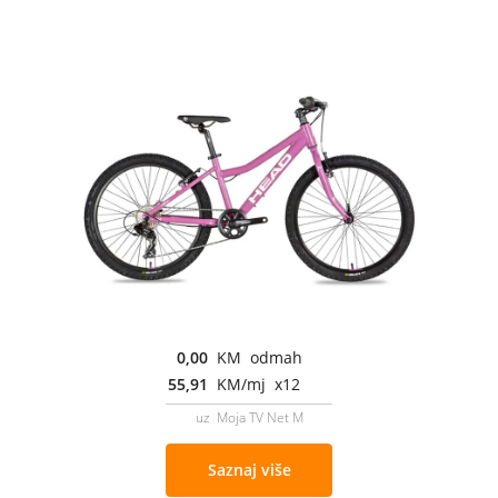
0,00
KM odmah
55,91
KM/mj x12
uz Moja TV Net M
Saznaj više