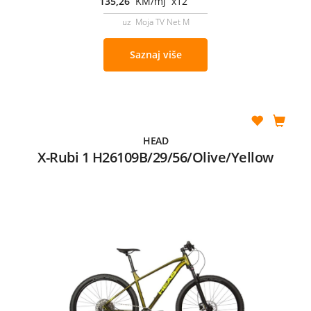
135,26
KM/mj x12
uz Moja TV Net M
Saznaj više
HEAD
X-Rubi 1 H26109B/29/56/Olive/Yellow