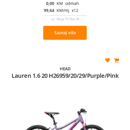
0,00
KM odmah
99,64
KM/mj x12
uz Moja TV Net M
Saznaj više
HEAD
Lauren 1.6 20 H26959/20/29/Purple/Pink