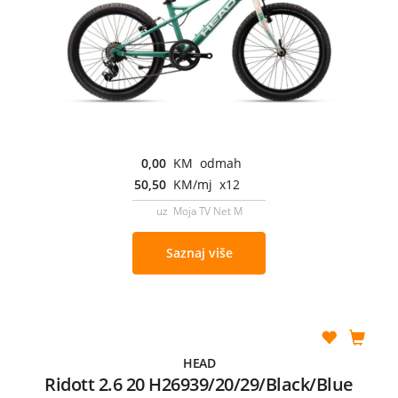
0,00
KM odmah
50,50
KM/mj x12
uz Moja TV Net M
Saznaj više
HEAD
Ridott 2.6 20 H26939/20/29/Black/Blue