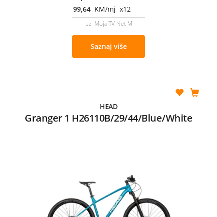
99,64
KM/mj x12
uz Moja TV Net M
Saznaj više
HEAD
Granger 1 H26110B/29/44/Blue/White