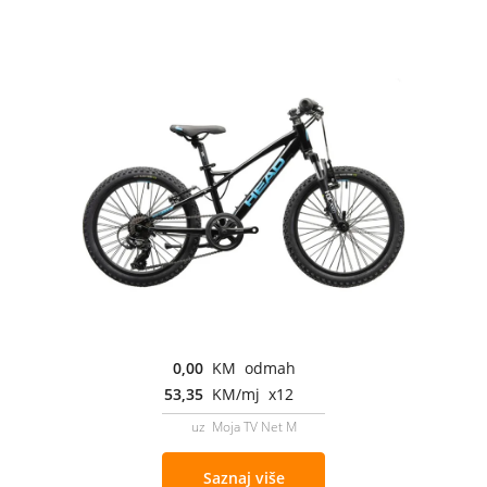
0,00
KM odmah
53,35
KM/mj x12
uz Moja TV Net M
Saznaj više