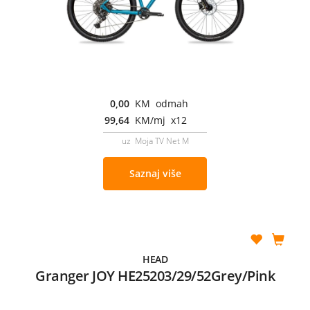
0,00
KM odmah
99,64
KM/mj x12
uz Moja TV Net M
Saznaj više
HEAD
Granger JOY HE25203/29/52Grey/Pink