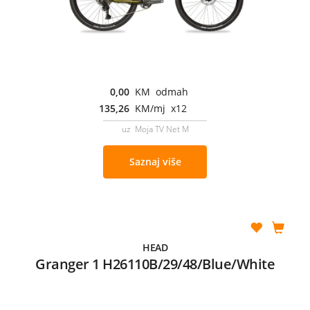
0,00
KM odmah
135,26
KM/mj x12
uz Moja TV Net M
Saznaj više
HEAD
Granger 1 H26110B/29/48/Blue/White