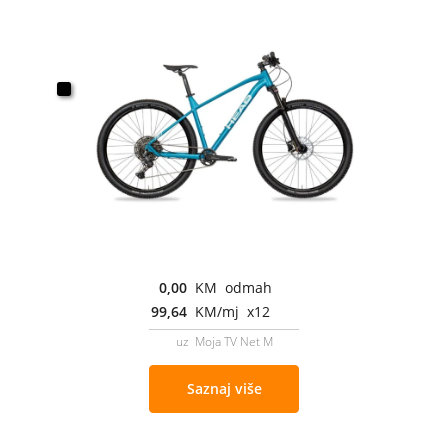
0,00
KM odmah
99,64
KM/mj x12
uz Moja TV Net M
Saznaj više