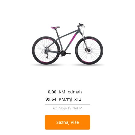
0,00
KM odmah
99,64
KM/mj x12
uz Moja TV Net M
Saznaj više