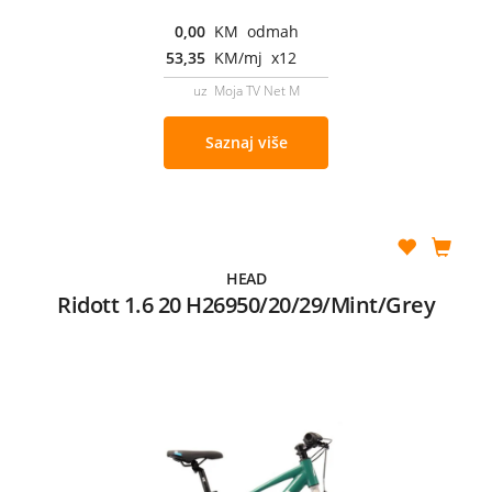
0,00
KM odmah
53,35
KM/mj x12
uz Moja TV Net M
Saznaj više
HEAD
Ridott 1.6 20 H26950/20/29/Mint/Grey