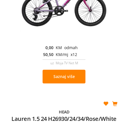
0,00
KM odmah
50,50
KM/mj x12
uz Moja TV Net M
Saznaj više
HEAD
Lauren 1.5 24 H26930/24/34/Rose/White