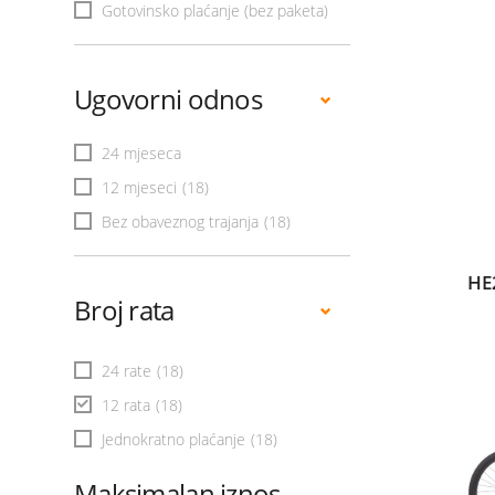
Gotovinsko plaćanje (bez paketa)
Ugovorni odnos
24 mjeseca
12 mjeseci
(18)
Bez obaveznog trajanja
(18)
HE
Broj rata
24 rate
(18)
12 rata
(18)
Jednokratno plaćanje
(18)
Maksimalan iznos