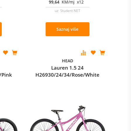
99,64
KM/mj x12
uz Student NET
Saznaj više
HEAD
Lauren 1.5 24
/Pink
H26930/24/34/Rose/White