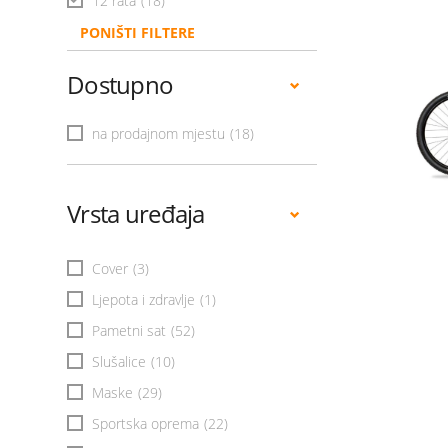
12 rata
(18)
PONIŠTI FILTERE
Dostupno
na prodajnom mjestu
(18)
Vrsta uređaja
Cover
(3)
Ljepota i zdravlje
(1)
Pametni sat
(52)
Slušalice
(10)
Maske
(29)
Sportska oprema
(22)