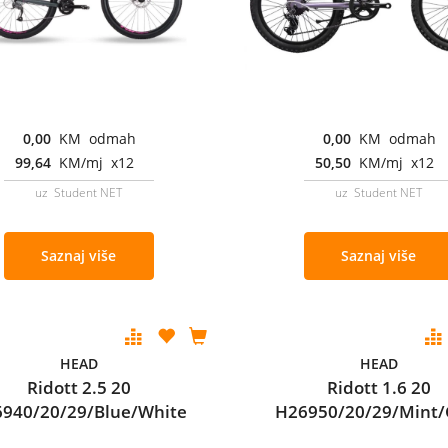
0,00
KM odmah
0,00
KM odmah
99,64
KM/mj x12
50,50
KM/mj x12
uz Student NET
uz Student NET
Saznaj više
Saznaj više
HEAD
HEAD
Ridott 2.5 20
Ridott 1.6 20
940/20/29/Blue/White
H26950/20/29/Mint/