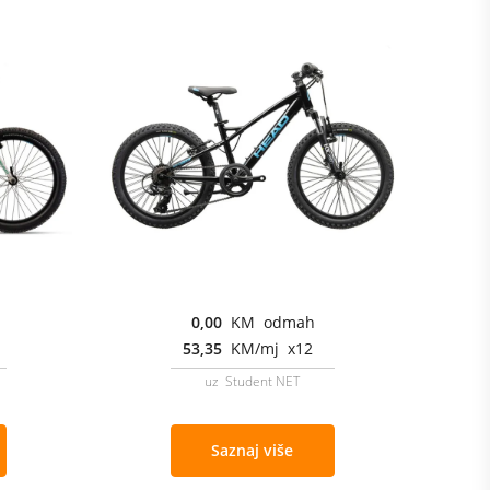
0,00
KM odmah
53,35
KM/mj x12
uz Student NET
Saznaj više