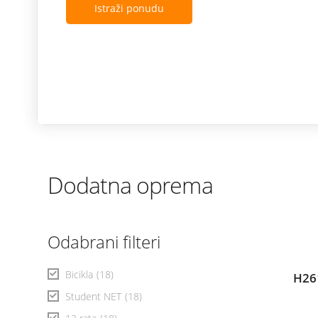
Istraži ponudu
Dodatna oprema
Odabrani filteri
Bicikla
(18)
H26
Student NET
(18)