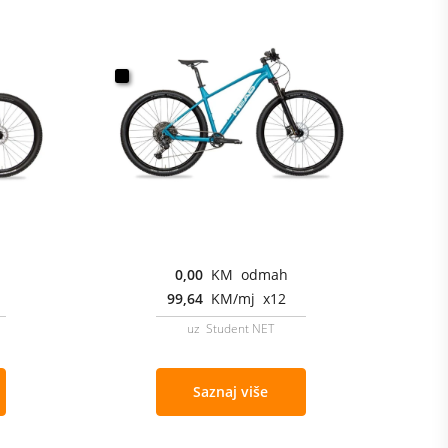
0,00
KM odmah
99,64
KM/mj x12
uz Student NET
Saznaj više