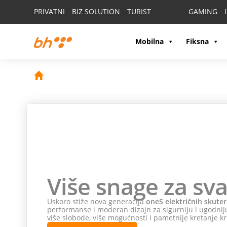
PRIVATNI
BIZ SOLUTION
TURIST
GAMING
Mobilna
Fiksna
Više snage za sva
Uskoro stiže nova generacija
oneS električnih skuter
performanse i moderan dizajn za sigurniju i ugodniju
više slobode, više mogućnosti i pametnije kretanje kr