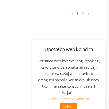
«
1
2
»
Program lojalnosti
Upotreba web kolačića
com
Bonus plus
sluga
Prijava za newsletter
Koristimo web kolačiće (eng. "cookies")
kako bismo personalizirali sadržaj i
oglase na našoj web stranici, te
elecom
omogućili najbolje korisničko iskustvo.
Ako ih ne želite koristiti, možete ih
isključiti.
Uslovi korištenja kolačića
Prihvati
👋 Zdravo, kako mogu pomoći?