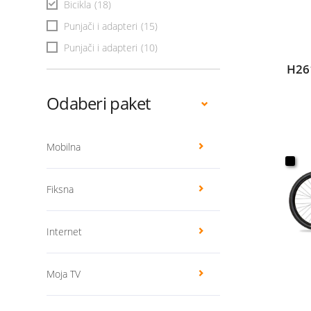
Bicikla
(18)
Punjači i adapteri
(15)
Punjači i adapteri
(10)
H26
Odaberi paket
Mobilna
Fiksna
Internet
Moja TV