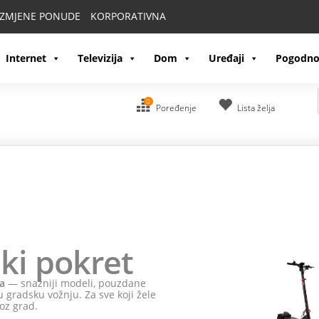
IZMJENE PONUDE
KORPORATIVNA
Internet
Televizija
Dom
Uređaji
Pogodno
0
Poređenje
Lista želja
ki pokret
a
— snažniji modeli, pouzdane
 gradsku vožnju. Za sve koji žele
oz grad.