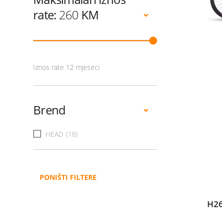
rate:
260
KM
Iznos rate 12 mjeseci
Brend
HEAD
(18)
PONIŠTI FILTERE
H26