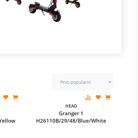
R
m
M
v
HEAD
Granger 1
Yellow
H26110B/29/48/Blue/White