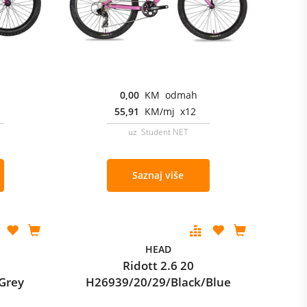
0,00
KM odmah
55,91
KM/mj x12
uz Student NET
Saznaj više
HEAD
Ridott 2.6 20
Grey
H26939/20/29/Black/Blue