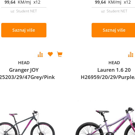
99,64
KM/mj x12
99,64
KM/mj x12
uz Student NET
uz Student NET
Saznaj više
Saznaj više
HEAD
HEAD
Granger JOY
Lauren 1.6 20
25203/29/47Grey/Pink
H26959/20/29/Purple