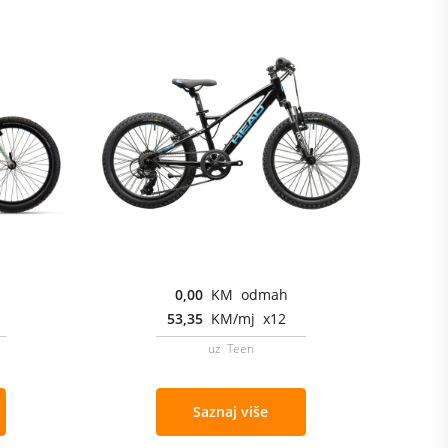
0,00
KM odmah
53,35
KM/mj x12
uz Teen
Saznaj više