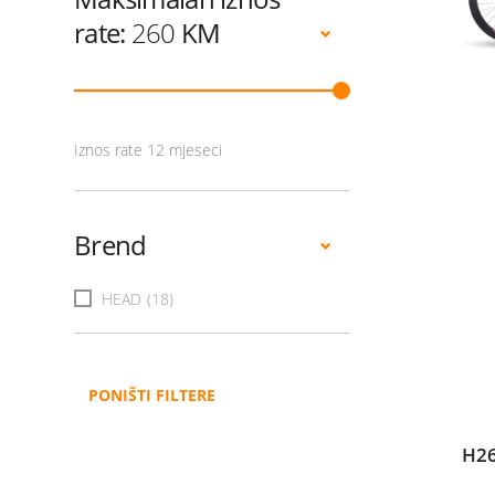
rate:
260
KM
Iznos rate 12 mjeseci
Brend
HEAD
(18)
PONIŠTI FILTERE
H26