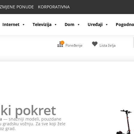
IZMJENE PONUDE
KORPORATIVNA
Internet
Televizija
Dom
Uređaji
Pogodno
0
Poređenje
Lista želja
ki pokret
a
— snažniji modeli, pouzdane
 gradsku vožnju. Za sve koji žele
oz grad.