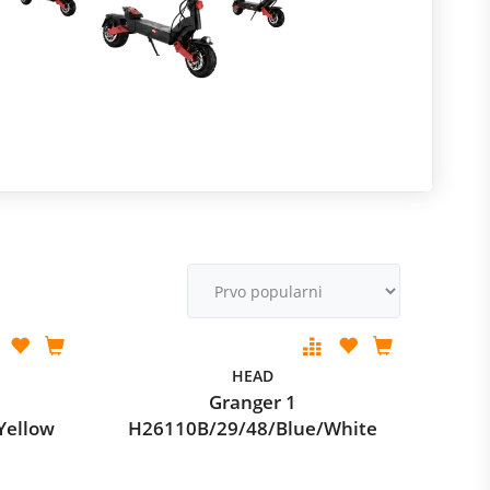
R
m
M
v
HEAD
Granger 1
Yellow
H26110B/29/48/Blue/White