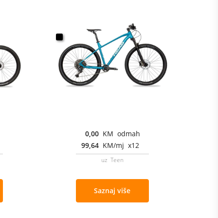
0,00
KM odmah
99,64
KM/mj x12
uz Teen
Saznaj više