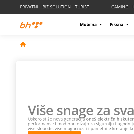
PRIVATNI
BIZ SOLUTION
TURIST
GAMING
Mobilna
Fiksna
Više snage za sva
Uskoro stiže nova generacija
oneS električnih skuter
performanse i moderan dizajn za sigurniju i ugodniju
više slobode, više mogućnosti i pametnije kretanje kr