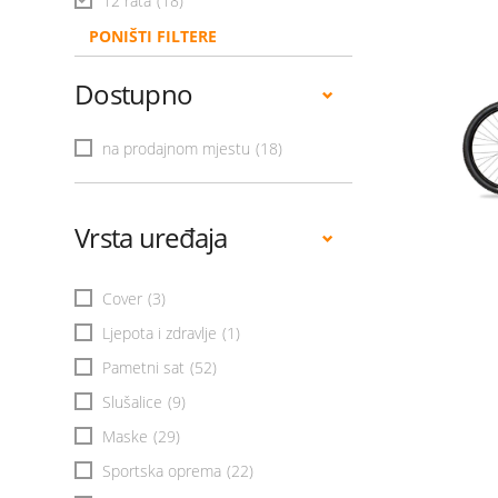
12 rata
(18)
PONIŠTI FILTERE
Dostupno
na prodajnom mjestu
(18)
Vrsta uređaja
Cover
(3)
Ljepota i zdravlje
(1)
Pametni sat
(52)
Slušalice
(9)
Maske
(29)
Sportska oprema
(22)