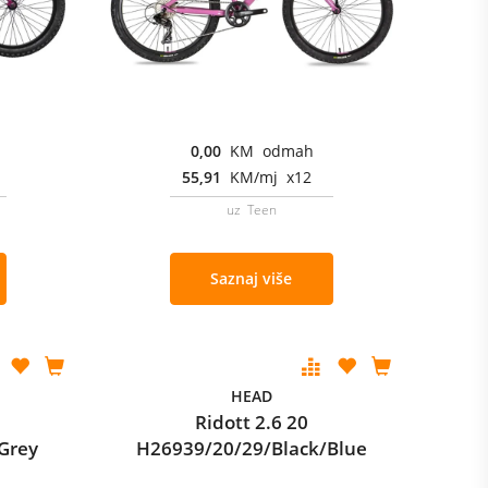
0,00
KM odmah
55,91
KM/mj x12
uz Teen
Saznaj više
HEAD
Ridott 2.6 20
Grey
H26939/20/29/Black/Blue