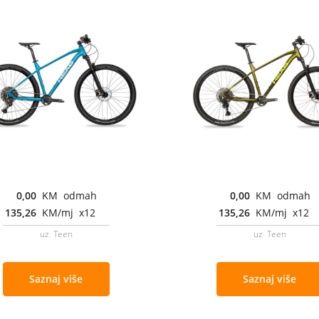
0,00
KM odmah
0,00
KM odmah
135,26
KM/mj x12
135,26
KM/mj x12
uz Teen
uz Teen
Saznaj više
Saznaj više