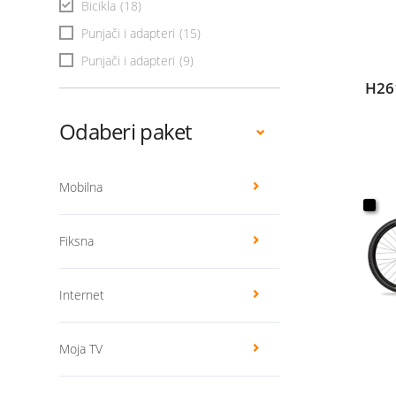
Bicikla
(18)
Punjači i adapteri
(15)
Punjači i adapteri
(9)
H26
Odaberi paket
Mobilna
Fiksna
Internet
Moja TV