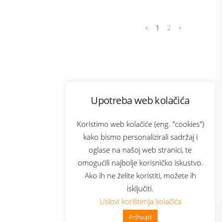
«
1
2
»
Program lojalnosti
Upotreba web kolačića
com
Bonus plus
sluga
Prijava za newsletter
Koristimo web kolačiće (eng. "cookies")
kako bismo personalizirali sadržaj i
oglase na našoj web stranici, te
elecom
omogućili najbolje korisničko iskustvo.
Ako ih ne želite koristiti, možete ih
isključiti.
Uslovi korištenja kolačića
Prihvati
👋 Zdravo, kako mogu pomoći?