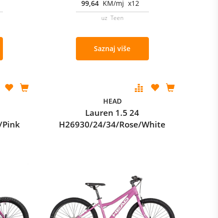
99,64
KM/mj x12
uz Teen
Saznaj više
HEAD
Lauren 1.5 24
/Pink
H26930/24/34/Rose/White