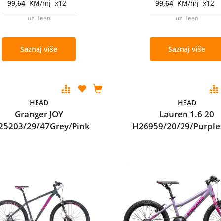
99,64
KM/mj x12
99,64
KM/mj x12
uz Teen
uz Teen
Saznaj više
Saznaj više
HEAD
HEAD
Granger JOY
Lauren 1.6 20
25203/29/47Grey/Pink
H26959/20/29/Purple