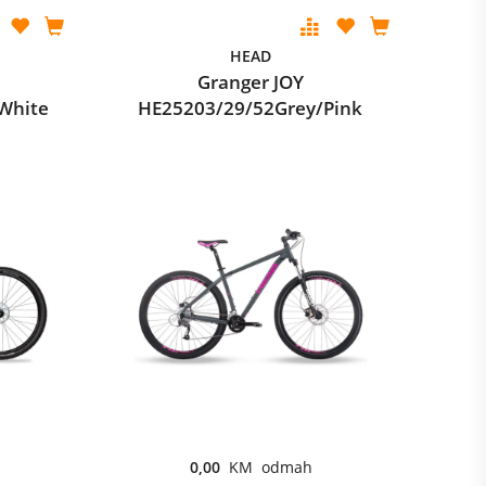
HEAD
Granger JOY
White
HE25203/29/52Grey/Pink
0,00
KM odmah