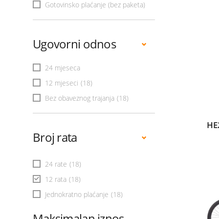
Gotovinsko plaćanje (bez paketa)
Ugovorni odnos
24 mjeseca
12 mjeseci
(18)
Bez obaveznog trajanja
(18)
HE
Broj rata
24 rate
(18)
12 rata
(18)
Jednokratno plaćanje
(18)
Maksimalan iznos