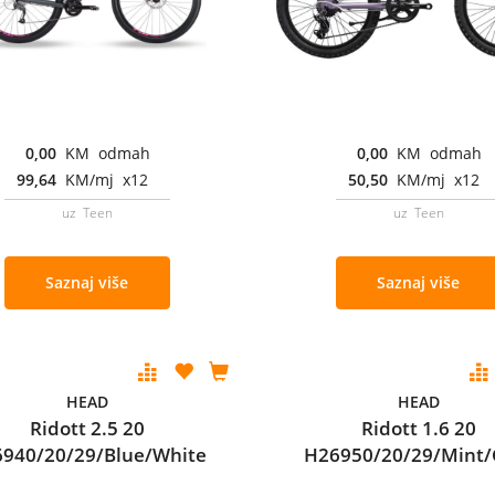
0,00
KM odmah
0,00
KM odmah
99,64
KM/mj x12
50,50
KM/mj x12
uz Teen
uz Teen
Saznaj više
Saznaj više
HEAD
HEAD
Ridott 2.5 20
Ridott 1.6 20
940/20/29/Blue/White
H26950/20/29/Mint/