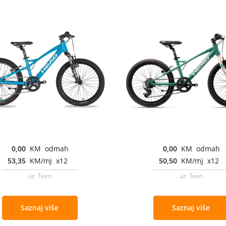
0,00
KM odmah
0,00
KM odmah
53,35
KM/mj x12
50,50
KM/mj x12
uz Teen
uz Teen
Saznaj više
Saznaj više