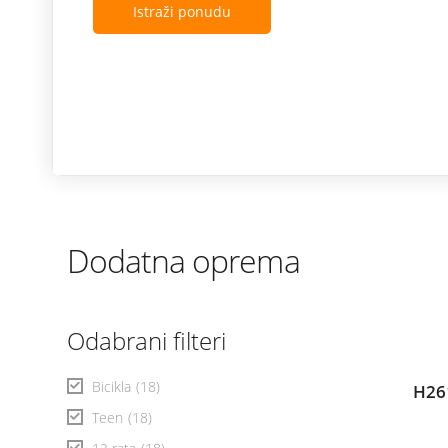
Istraži ponudu
Dodatna oprema
Odabrani filteri
Bicikla
(18)
H26
Teen
(18)