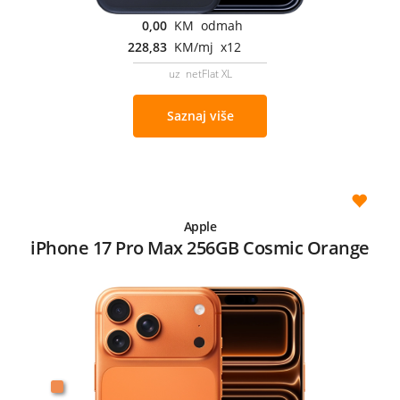
0,00
KM odmah
228,83
KM/mj x12
uz netFlat XL
Saznaj više
Apple
iPhone 17 Pro Max 256GB Cosmic Orange