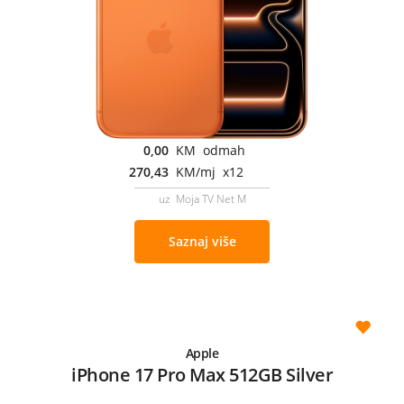
0,00
KM odmah
270,43
KM/mj x12
uz Moja TV Net M
Saznaj više
Apple
iPhone 17 Pro Max 512GB Silver