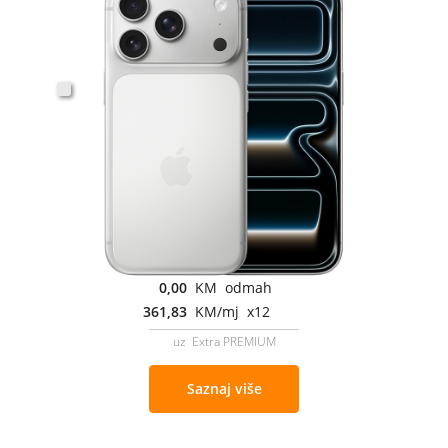
0,00
KM odmah
361,83
KM/mj x12
uz Extra PREMIUM
Saznaj više