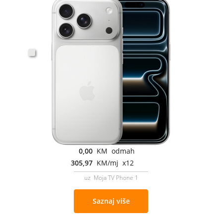
0,00
KM odmah
305,97
KM/mj x12
uz Moja TV Phone 1
Saznaj više