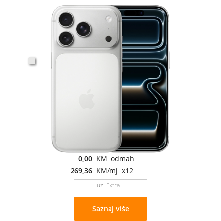
0,00
KM odmah
269,36
KM/mj x12
uz Extra L
Saznaj više