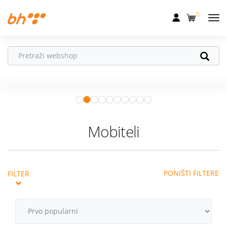
0
Mobilna
Fiksna
Vaš partner u
Internet
pokretu
Apple Watch
– vaš partner za
Televizija
zdraviji i aktivniji život.
Istraži ponudu
Dom
Mobiteli
Uređaji
Pogodnosti
PONIŠTI FILTERE
FILTER
Akcije
Podrška