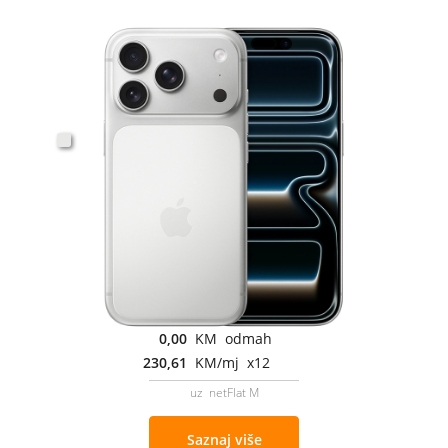
0,00
KM odmah
230,61
KM/mj x12
uz netFlat M
Saznaj više