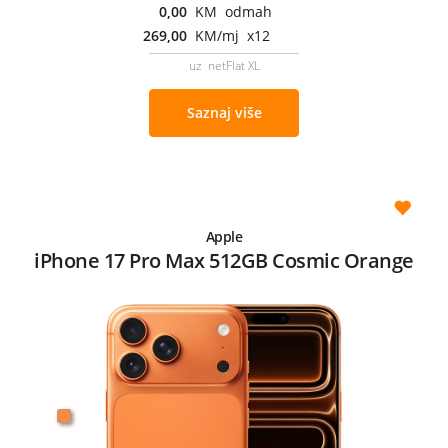
0,00
KM odmah
269,00
KM/mj x12
uz netFlat XL
Saznaj više
Apple
iPhone 17 Pro Max 512GB Cosmic Orange