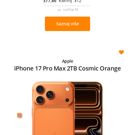
377,86
KM/mj x12
uz netFlat M
Saznaj više
Apple
iPhone 17 Pro Max 2TB Cosmic Orange