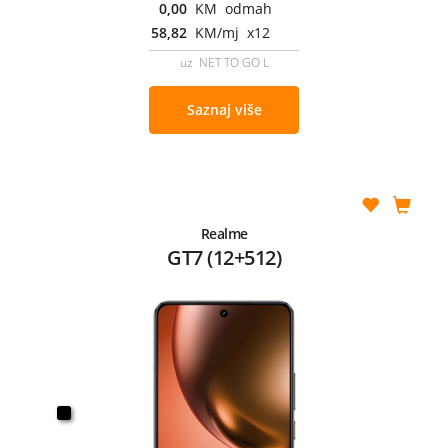
0,00
KM odmah
58,82
KM/mj x12
uz NET TO GO L
Saznaj više
Realme
GT7 (12+512)