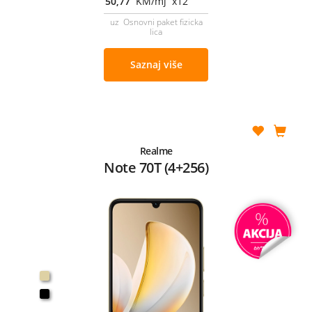
50,77
KM/mj x12
uz Osnovni paket fizicka
lica
Saznaj više
Realme
Note 70T (4+256)