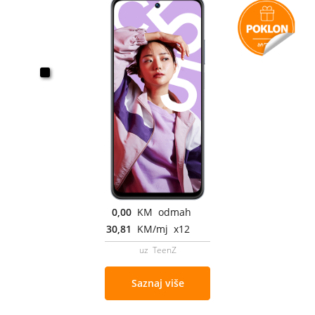
0,00
KM odmah
30,81
KM/mj x12
uz TeenZ
Saznaj više