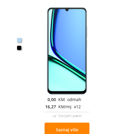
0,00
KM odmah
16,27
KM/mj x12
uz Socijalni paket
Saznaj više