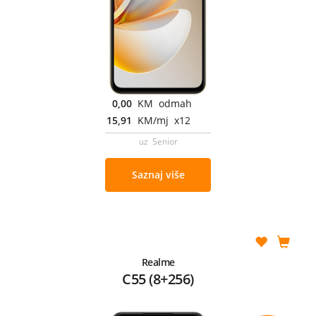
0,00
KM odmah
15,91
KM/mj x12
uz Senior
Saznaj više
Realme
C55 (8+256)