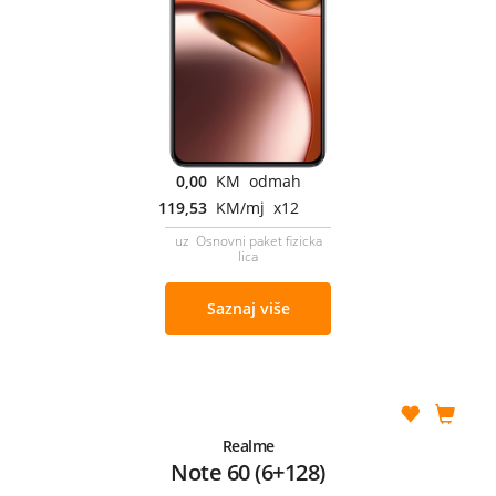
0,00
KM odmah
119,53
KM/mj x12
uz Osnovni paket fizicka
lica
Saznaj više
Realme
Note 60 (6+128)