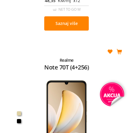
48,35
KM/mj x12
uz NET TO GO M
Saznaj više
Realme
Note 70T (4+256)