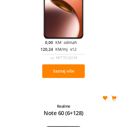
0,00
KM odmah
120,24
KM/mj x12
uz NET TO GO M
Saznaj više
Realme
Note 60 (6+128)