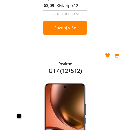
63,09
KM/mj x12
uz NET TO GO M
Saznaj više
Realme
GT7 (12+512)