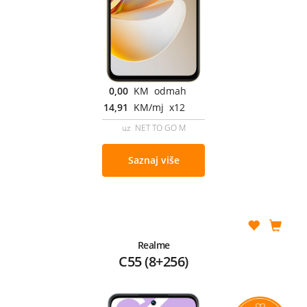
0,00
KM odmah
14,91
KM/mj x12
uz NET TO GO M
Saznaj više
Realme
C55 (8+256)