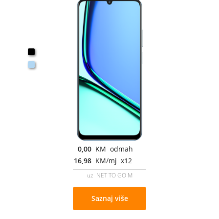
0,00
KM odmah
16,98
KM/mj x12
uz NET TO GO M
Saznaj više