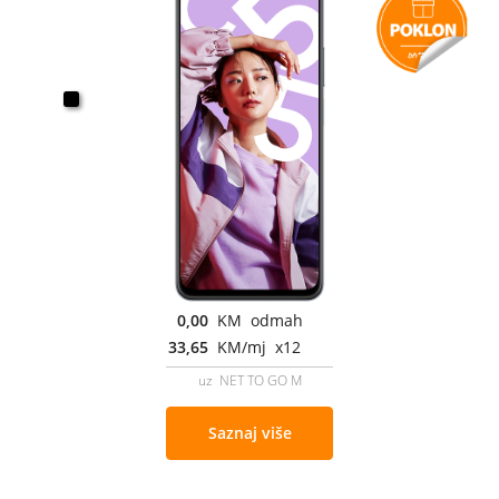
0,00
KM odmah
33,65
KM/mj x12
uz NET TO GO M
Saznaj više