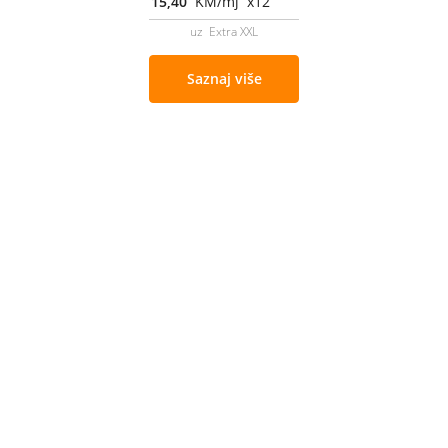
15,40
KM/mj x12
uz Extra XXL
Saznaj više