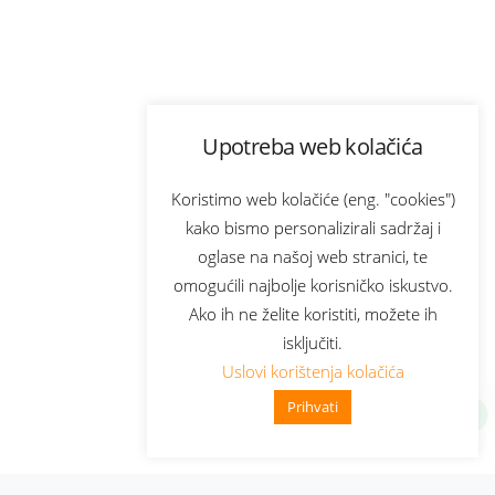
Upotreba web kolačića
Koristimo web kolačiće (eng. "cookies")
kako bismo personalizirali sadržaj i
oglase na našoj web stranici, te
omogućili najbolje korisničko iskustvo.
Ako ih ne želite koristiti, možete ih
isključiti.
Uslovi korištenja kolačića
Prihvati