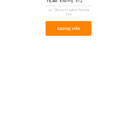
15,40
KM/mj x12
uz Osnovni paket fizicka
lica
Saznaj više