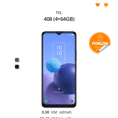
TCL
408 (4+64GB)
0,00
KM odmah