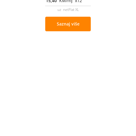
15,40
KM/mj x12
uz netFlat XL
Saznaj više