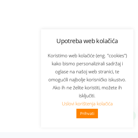
Upotreba web kolačića
Koristimo web kolačiće (eng. "cookies")
kako bismo personalizirali sadržaj i
oglase na našoj web stranici, te
omogućili najbolje korisničko iskustvo.
Ako ih ne želite koristiti, možete ih
isključiti.
Uslovi korištenja kolačića
Prihvati