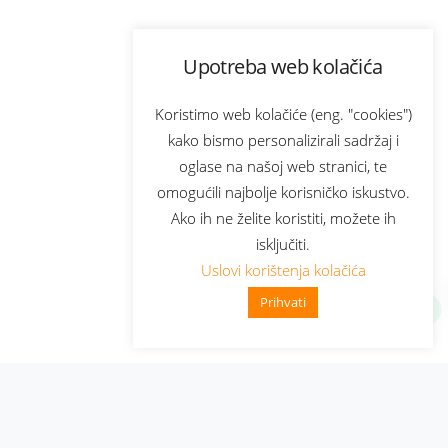
Upotreba web kolačića
Koristimo web kolačiće (eng. "cookies")
kako bismo personalizirali sadržaj i
oglase na našoj web stranici, te
omogućili najbolje korisničko iskustvo.
Ako ih ne želite koristiti, možete ih
isključiti.
Uslovi korištenja kolačića
Prihvati