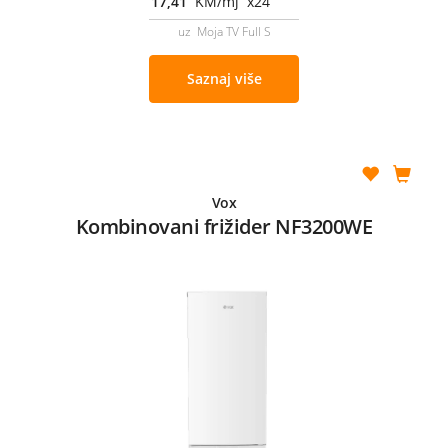
17,41
KM/mj x24
uz Moja TV Full S
Saznaj više
Vox
Kombinovani frižider NF3200WE