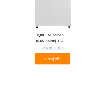
0,00
KM odmah
10,65
KM/mj x24
uz Moja TV Full S
Saznaj više