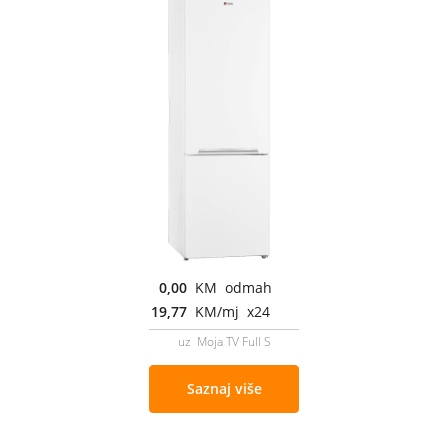
0,00
KM odmah
19,77
KM/mj x24
uz Moja TV Full S
Saznaj više