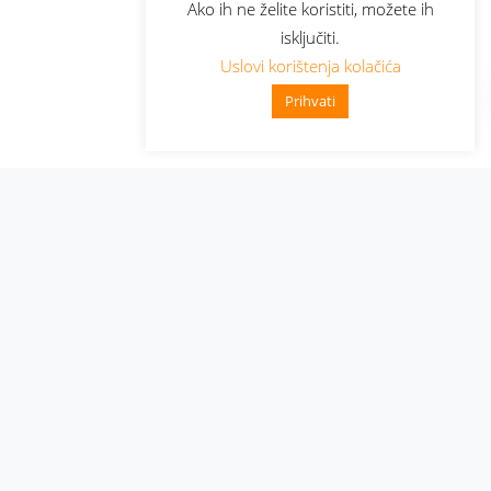
Ako ih ne želite koristiti, možete ih
isključiti.
Uslovi korištenja kolačića
Prihvati
Administracija
Nabavke i pozivi