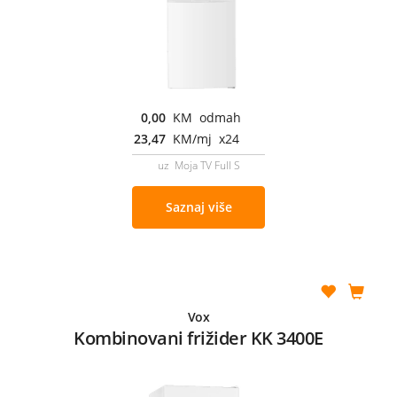
0,00
KM odmah
23,47
KM/mj x24
uz Moja TV Full S
Saznaj više
Vox
Kombinovani frižider KK 3400E