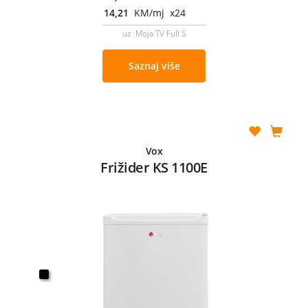
14,21
KM/mj x24
uz Moja TV Full S
Saznaj više
Vox
Frižider KS 1100E