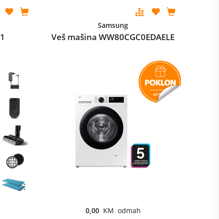
Samsung
01
Veš mašina WW80CGC0EDAELE
0,00
KM odmah