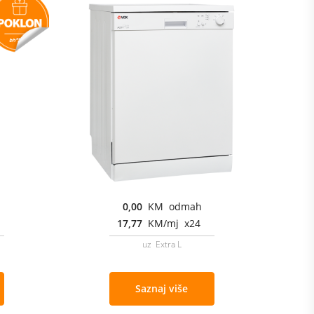
0,00
KM odmah
17,77
KM/mj x24
uz Extra L
Saznaj više