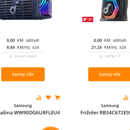
0,00
KM odmah
0,00
KM odmah
8,84
KM/mj x24
21,24
KM/mj x24
uz Socijalni paket
uz netFlat 10
Saznaj više
Saznaj više
Samsung
Samsung
mašina WW90DG6U8FLEU4
Frižider RB34C672ES