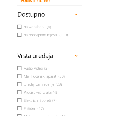
PONIŠTI FILTERE
Dostupno
na webshopu
(4)
na prodajnom mjestu
(119)
Vrsta uređaja
Audio Video
(2)
Mali kućanski aparati
(30)
Uređaji za hlađenje
(23)
Pročišćivači zraka
(4)
Električni šporeti
(7)
Frižideri
(17)