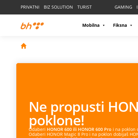
PRIVATNI
BIZ SOLUTION
TURIST
GAMING
Mobilna
Fiksna
Ne propusti
HON
poklone!
Odaberi
HONOR 600 ili HONOR 600 Pro
i na poklon
Odaberi HONOR Magic 8 Pro i na poklon dobijaš HONO