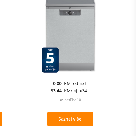
0,00
KM odmah
33,44
KM/mj x24
uz netFlat 10
Saznaj više