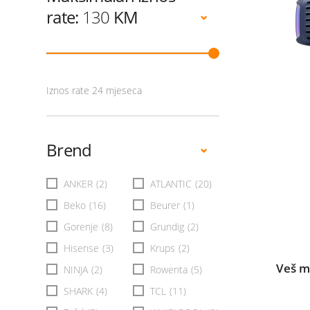
rate:
130
KM
Iznos rate 24 mjeseca
Brend
ANKER
(2)
ATLANTIC
(20)
Beko
(16)
Beurer
(1)
Gorenje
(8)
Grundig
(2)
Hisense
(3)
Krups
(2)
Veš 
NINJA
(2)
Rowenta
(5)
SHARK
(4)
TCL
(11)