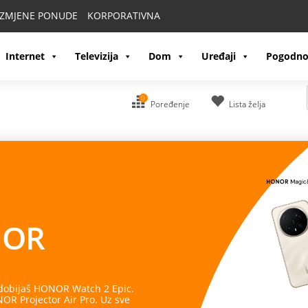
IZMJENE PONUDE
KORPORATIVNA
Internet
Televizija
Dom
Uređaji
Pogodno
0
Poređenje
Lista želja
OR
 dobijaš HONOR Watch 2 Epic.
R Projector Air Pro. Uz sve