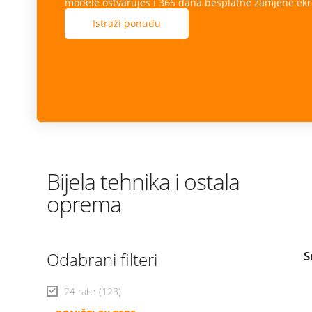
modele ostvaruješ i 365 dana besplatne zamjene ekr
Istraži ponudu
Bijela tehnika i ostala
oprema
Odabrani filteri
S
24 rate
(123)