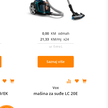
0,00
KM odmah
21,33
KM/mj x24
uz Extra L
Saznaj više
Vox
9/EK
mašina za suđe LC 20E