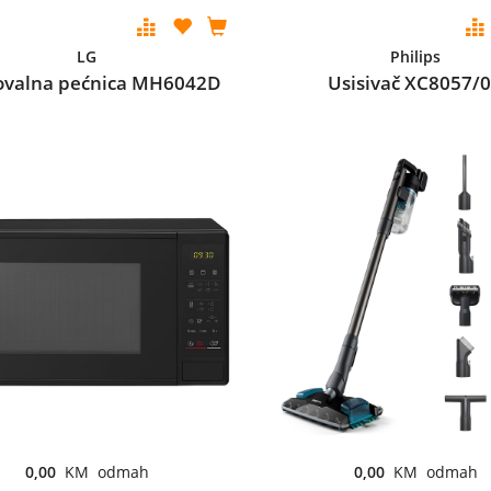
LG
Philips
ovalna pećnica MH6042D
Usisivač XC8057/
0,00
KM odmah
0,00
KM odmah