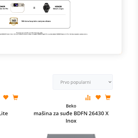
R
M
v
Beko
Lite
mašina za suđe BDFN 26430 X
Inox