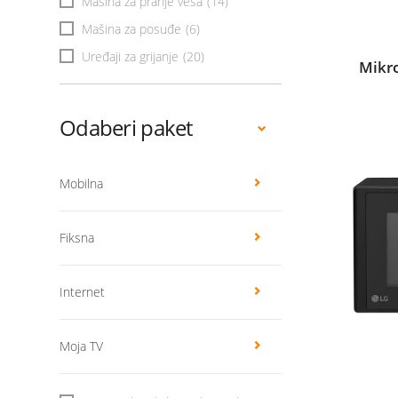
Mašina za pranje veša
(14)
Mašina za posuđe
(6)
Uređaji za grijanje
(20)
Mikr
Odaberi paket
Mobilna
Fiksna
Internet
Moja TV