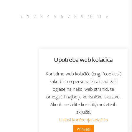
«
1
2
3
4
5
6
7
8
9
10
11
»
Program lojalnosti
Upotreba web kolačića
com
Bonus plus
sluga
Prijava za newsletter
Koristimo web kolačiće (eng. "cookies")
kako bismo personalizirali sadržaj i
oglase na našoj web stranici, te
elecom
omogućili najbolje korisničko iskustvo.
Ako ih ne želite koristiti, možete ih
isključiti.
Uslovi korištenja kolačića
Prihvati
👋 Zdravo, kako mogu pomoći?