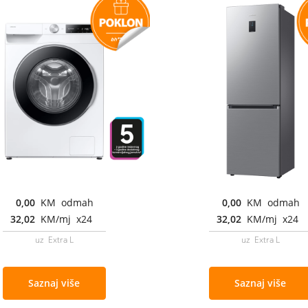
0,00
KM odmah
0,00
KM odmah
32,02
KM/mj x24
32,02
KM/mj x24
uz Extra L
uz Extra L
Saznaj više
Saznaj više