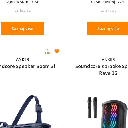
7,80
KM/mj x24
35,58
KM/mj x24
uz Extra L
uz Extra L
Saznaj više
Saznaj više
ANKER
ANKER
ndcore Speaker Boom 3i
Soundcore Karaoke Sp
Rave 3S