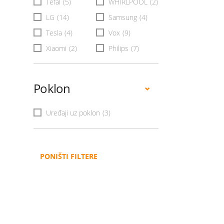
Tefal
(5)
WHIRLPOOL
(2)
LG
(14)
Samsung
(4)
Tesla
(4)
Vox
(9)
Xiaomi
(2)
Philips
(7)
Poklon
Uređaji uz poklon
(3)
PONIŠTI FILTERE