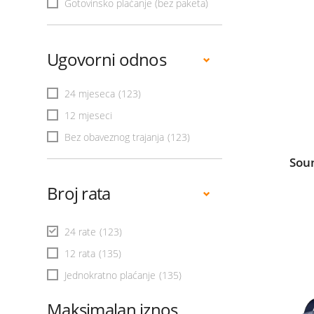
Gotovinsko plaćanje (bez paketa)
Ugovorni odnos
24 mjeseca
(123)
12 mjeseci
Bez obaveznog trajanja
(123)
Sou
Broj rata
24 rate
(123)
12 rata
(135)
Jednokratno plaćanje
(135)
Maksimalan iznos