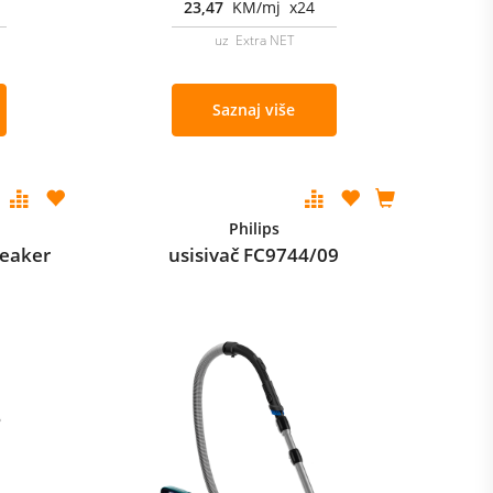
23,47
KM/mj x24
uz Extra NET
Saznaj više
Philips
eaker
usisivač FC9744/09