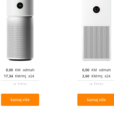
0,00
KM odmah
0,00
KM odmah
17,34
KM/mj x24
2,60
KM/mj x24
uz Extra L
uz Extra L
Saznaj više
Saznaj više