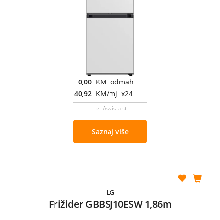
0,00
KM odmah
40,92
KM/mj x24
uz Assistant
Saznaj više
LG
Frižider GBBSJ10ESW 1,86m