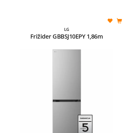
LG
Frižider GBBSJ10EPY 1,86m