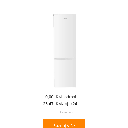
0,00
KM odmah
23,47
KM/mj x24
uz Assistant
Saznaj više