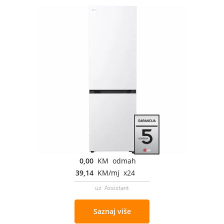
0,00
KM odmah
39,14
KM/mj x24
uz Assistant
Saznaj više