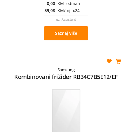
0,00
KM odmah
59,08
KM/mj x24
uz Assistant
Saznaj više
Samsung
Kombinovani frižider RB34C7B5E12/EF