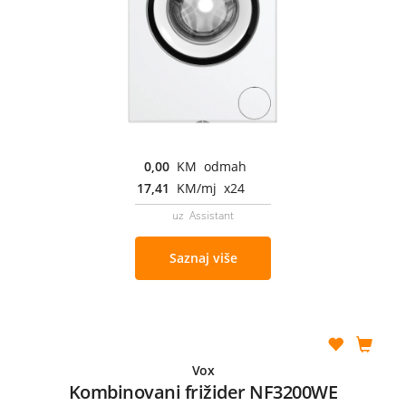
0,00
KM odmah
17,41
KM/mj x24
uz Assistant
Saznaj više
Vox
Kombinovani frižider NF3200WE