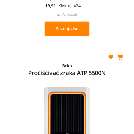
19,91
KM/mj x24
uz Assistant
Saznaj više
Beko
Pročišćivač zraka ATP 5500N