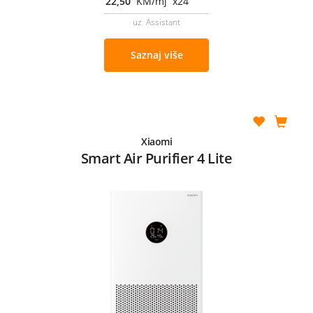
22,50
KM/mj x24
uz Assistant
Saznaj više
Xiaomi
Smart Air Purifier 4 Lite