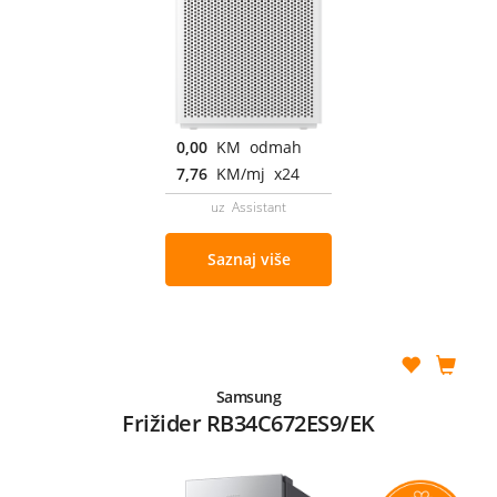
0,00
KM odmah
7,76
KM/mj x24
uz Assistant
Saznaj više
Samsung
Frižider RB34C672ES9/EK