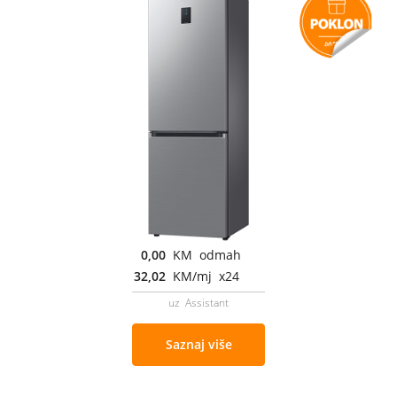
0,00
KM odmah
32,02
KM/mj x24
uz Assistant
Saznaj više