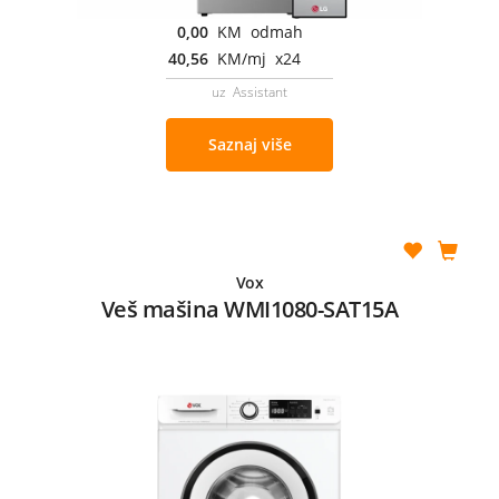
0,00
KM odmah
40,56
KM/mj x24
uz Assistant
Saznaj više
Vox
Veš mašina WMI1080-SAT15A