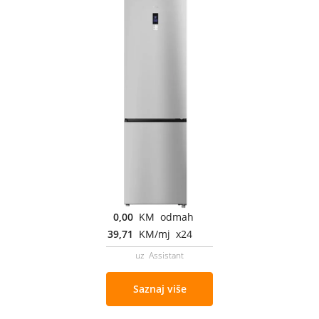
0,00
KM odmah
39,71
KM/mj x24
uz Assistant
Saznaj više