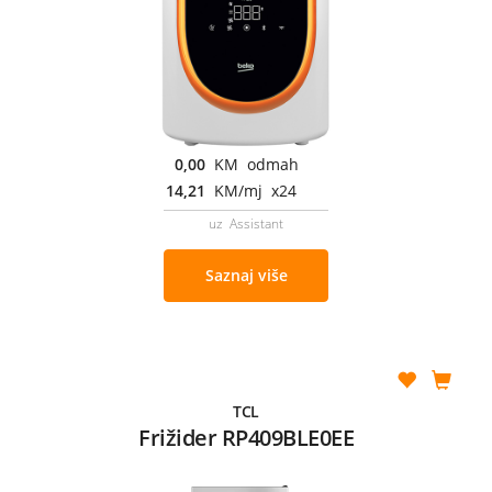
0,00
KM odmah
14,21
KM/mj x24
uz Assistant
Saznaj više
TCL
Frižider RP409BLE0EE