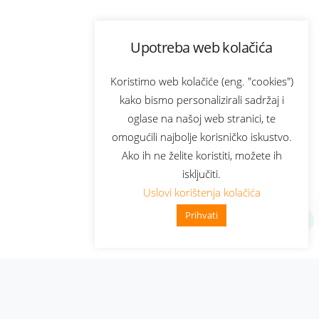
Upotreba web kolačića
Koristimo web kolačiće (eng. "cookies")
kako bismo personalizirali sadržaj i
oglase na našoj web stranici, te
omogućili najbolje korisničko iskustvo.
Ako ih ne želite koristiti, možete ih
isključiti.
Uslovi korištenja kolačića
Prihvati