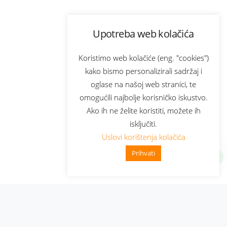
Upotreba web kolačića
Koristimo web kolačiće (eng. "cookies")
kako bismo personalizirali sadržaj i
oglase na našoj web stranici, te
omogućili najbolje korisničko iskustvo.
Ako ih ne želite koristiti, možete ih
isključiti.
Uslovi korištenja kolačića
Prihvati