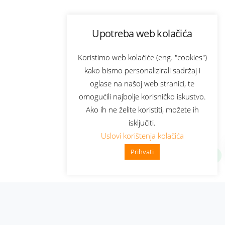
Upotreba web kolačića
Koristimo web kolačiće (eng. "cookies")
kako bismo personalizirali sadržaj i
oglase na našoj web stranici, te
omogućili najbolje korisničko iskustvo.
Ako ih ne želite koristiti, možete ih
isključiti.
Uslovi korištenja kolačića
Prihvati