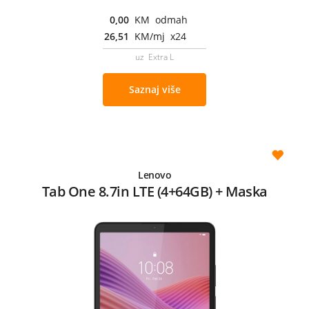
0,00
KM odmah
26,51
KM/mj x24
uz Extra L
Saznaj više
Lenovo
Tab One 8.7in LTE (4+64GB) + Maska