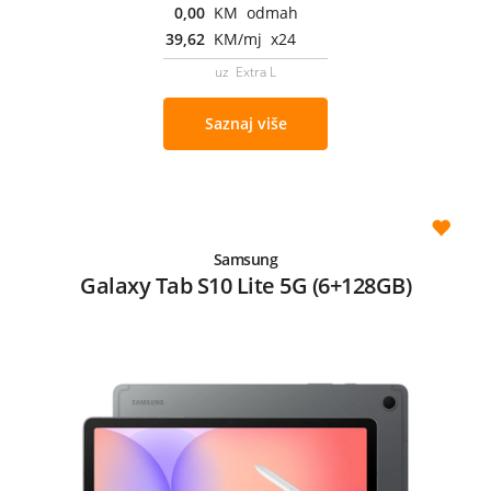
0,00
KM odmah
39,62
KM/mj x24
uz Extra L
Saznaj više
Samsung
Galaxy Tab S10 Lite 5G (6+128GB)