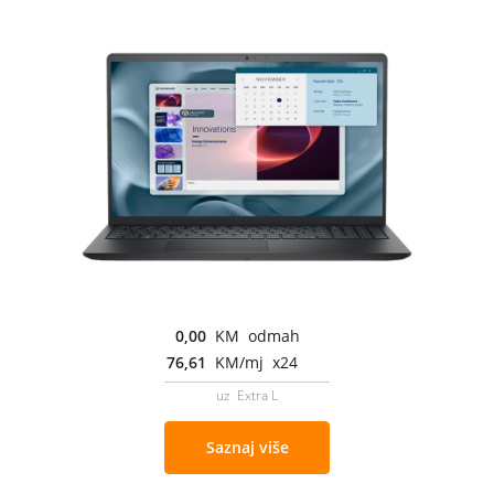
0,00
KM odmah
76,61
KM/mj x24
uz Extra L
Saznaj više