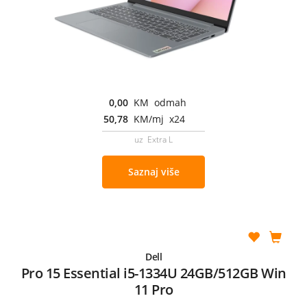
0,00
KM odmah
50,78
KM/mj x24
uz Extra L
Saznaj više
Dell
Pro 15 Essential i5-1334U 24GB/512GB Win
11 Pro