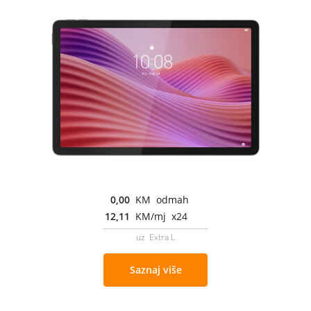
0,00
KM odmah
12,11
KM/mj x24
uz Extra L
Saznaj više