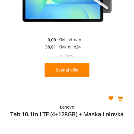
0,00
KM odmah
38,81
KM/mj x24
uz Extra L
Saznaj više
Lenovo
Tab 10.1in LTE (4+128GB) + Maska i olovka