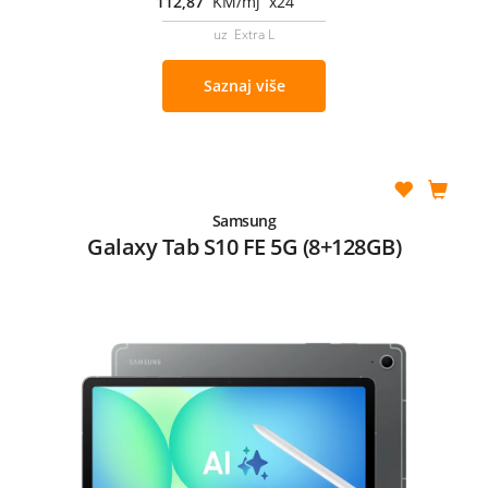
112,87
KM/mj x24
uz Extra L
Saznaj više
Samsung
Galaxy Tab S10 FE 5G (8+128GB)