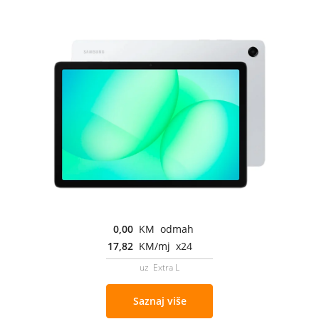
0,00
KM odmah
17,82
KM/mj x24
uz Extra L
Saznaj više