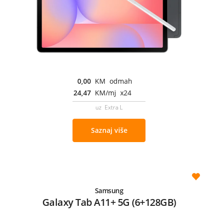
0,00
KM odmah
24,47
KM/mj x24
uz Extra L
Saznaj više
Samsung
Galaxy Tab A11+ 5G (6+128GB)