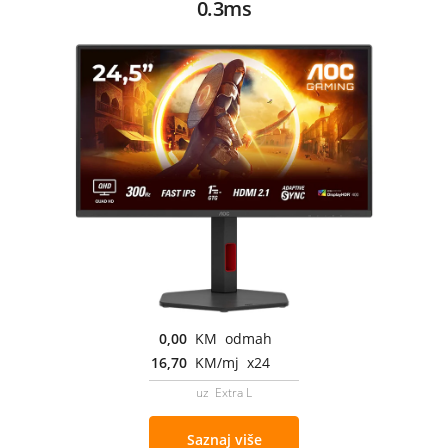
0.3ms
0,00
KM odmah
16,70
KM/mj x24
uz Extra L
Saznaj više