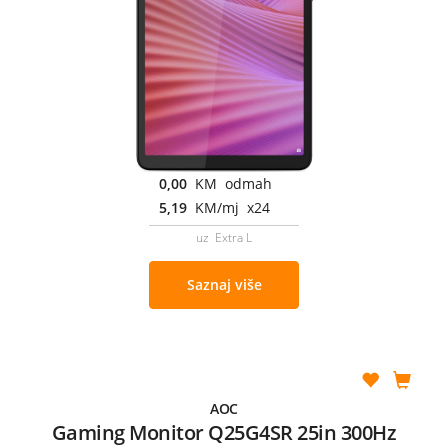
0,00
KM odmah
5,19
KM/mj x24
uz Extra L
Saznaj više
AOC
Gaming Monitor Q25G4SR 25in 300Hz