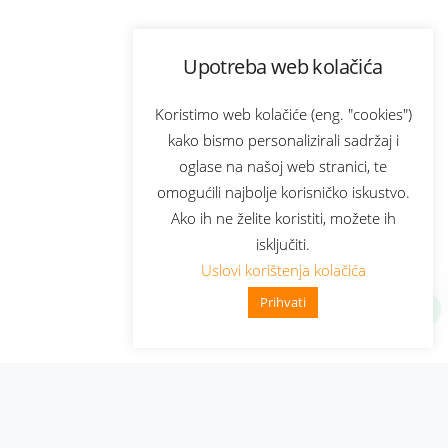
Upotreba web kolačića
Koristimo web kolačiće (eng. "cookies")
kako bismo personalizirali sadržaj i
oglase na našoj web stranici, te
omogućili najbolje korisničko iskustvo.
Ako ih ne želite koristiti, možete ih
isključiti.
Uslovi korištenja kolačića
Prihvati