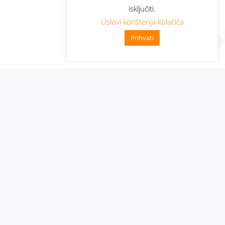
isključiti.
Uslovi korištenja kolačića
Prihvati
Administracija
Nabavke i pozivi
Karijera