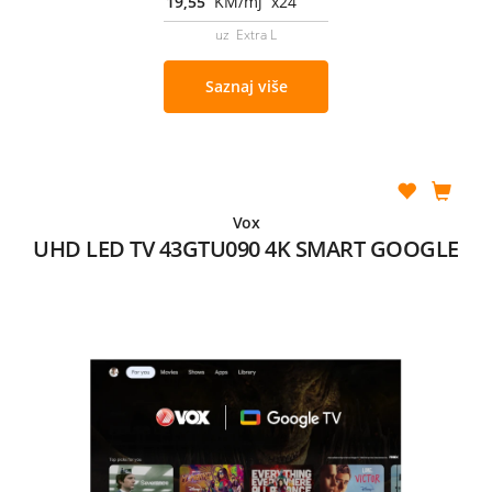
19,55
KM/mj x24
uz Extra L
Saznaj više
Vox
UHD LED TV 43GTU090 4K SMART GOOGLE