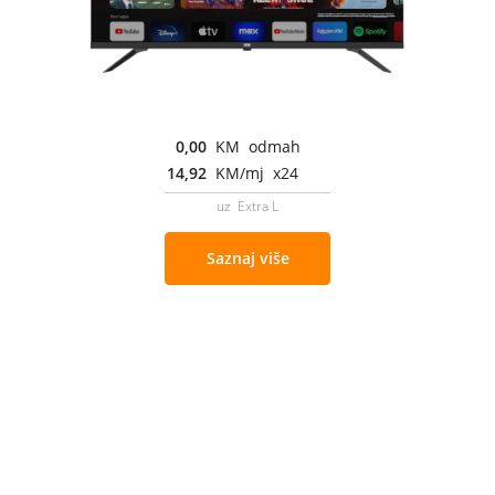
0,00
KM odmah
14,92
KM/mj x24
uz Extra L
Saznaj više