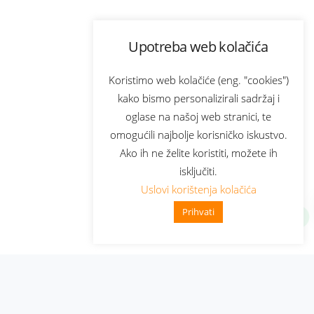
Upotreba web kolačića
Koristimo web kolačiće (eng. "cookies")
kako bismo personalizirali sadržaj i
oglase na našoj web stranici, te
omogućili najbolje korisničko iskustvo.
Ako ih ne želite koristiti, možete ih
isključiti.
Uslovi korištenja kolačića
Prihvati